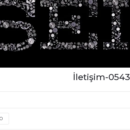
İletişim-054
r
KO