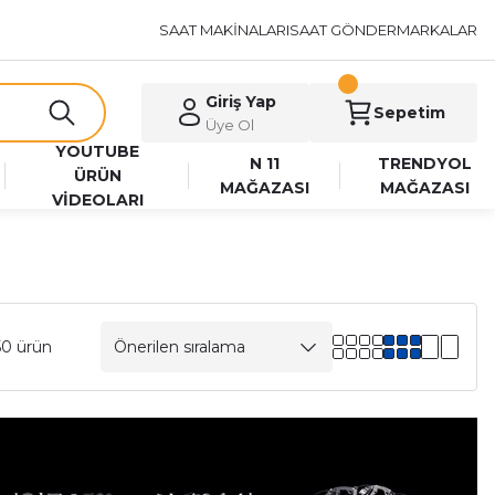
SAAT MAKİNALARI
SAAT GÖNDER
MARKALAR
Giriş Yap
Sepetim
Üye Ol
YOUTUBE
N 11
TRENDYOL
ÜRÜN
MAĞAZASI
MAĞAZASI
VİDEOLARI
50 ürün