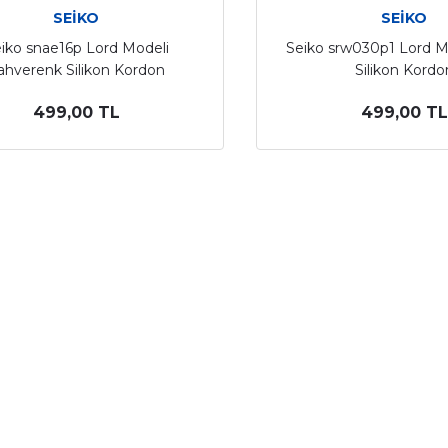
SEİKO
SEİKO
iko snae16p Lord Modeli
Seiko srw030p1 Lord M
ahverenk Silikon Kordon
Silikon Kordo
499,00 TL
499,00 TL