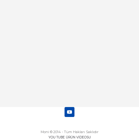
Merhaba bu saatin kırmızi olani var
mı
Abdulhamit Kalaycı | 13/06/2025
Deneyimini Paylaş
Diğer yorumları göster
Moni © 2014 - Tüm Hakları Saklıdır
YOU TUBE ÜRÜN VİDEOSU