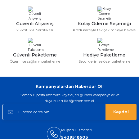
kaliteli
Serdar Keskin | 19/05/2026
Güvenli Alışveriş
Kolay Ödeme Seçeneği
gerçekten çok kaliteil ürün geldi bu
256bit SSL Sertifikası
Kredi kartıyla tek çekim veya havale
kordonu normal dışardan bir saatciye
taktırsam işciliği ile birlikte enaz 2,k
isterlerdi alacak arkadaşlar ölçülerini
doğru belirleyip kaliteyi sorun
etmesin
Güvenli Paketleme
Hediye Paketleme
İsmail yılmaz | 15/05/2026
Özenli ve sağlam paketleme
Sevdiklerinize özel paketleme
Swatch yos Model saatime aldim
arayip teyit aldiktan sonra yolladılar
saatimede tam oldu
Kampanyalardan Haberdar Ol!
Mehmet Kenan | 18/02/2026
Hemen E-posta listemize kayıt ol, en güncel kampanyalar ve
duyuruları ilk öğrenen sen ol.
Sipariş verdikten 2 gün sonra ulaştı.
Oldukça kaliteli ve şık bir görünümü
Kaydol
var. Çok rahat ve hafif. Bileğimi hiç
rahatsız etmiyor ve tam oturdu.
Dayanıklılığı zaman içinde belli
olacak...
Müşteri Hizmetleri
5439518503