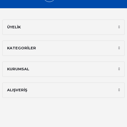
Sinan Tatlicioglu | 30/01/2026
Hızlı kargo, iyi iletişim
E... A... | 11/11/2025
ÜYELİK
İlk defa alışveriş yaptım ve gayet
memnun kaldım
KATEGORİLER
Ali Bilge Ertan | 11/09/2025
Hızlı ve güvenilir.
KURUMSAL
Onur Kerem Öztürk | 28/07/2025
kargo hızlı
ALIŞVERİŞ
mehmet yıldız | 19/06/2025
seiko astron kordon 7x52
Kamil Uğur | 15/06/2025