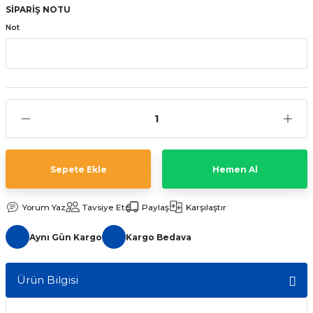
SİPARİŞ NOTU
aat Pili
Not
Sepete Ekle
Hemen Al
Yorum Yaz
Tavsiye Et
Paylaş
Karşılaştır
Aynı Gün Kargo
Kargo Bedava
Ürün Bilgisi