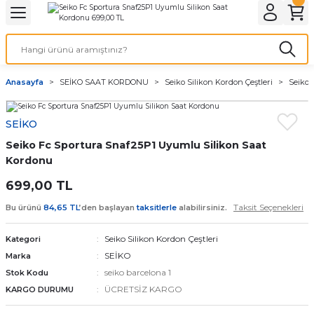
Geri Dön
Geri Dön
Geri Dön
Geri Dön
A & ELEKTİRİK
li ve Cihaz Pilleri
etleri
at Kordon Çeşitleri
AYDINLATMA & ELEKTRİK
Anasayfa
SEİKO SAAT KORDONU
Seiko Silikon Kordon Çeştleri
Seiko 
 ELEKTRİK
İL ÇEŞİTLERİ
aat kordonları
AYDINLATMA
SEİKO
LERİ
İL ÇEŞİTLERİ
t Kordonları
BİLGİSAYAR
Seiko Fc Sportura Snaf25P1 Uyumlu Silikon Saat
ESUARLARI
 PİL ÇEŞİTLERİ
aat Kordonu
OFİS MALZEMELERİ
Kordonu
699,00 TL
 Örme saat kordonu
Taksit Seçenekleri
Bu ürünü
84,65 TL
’den başlayan
taksitlerle
alabilirsiniz.
leri
ordonu
Seiko Silikon Kordon Çeştleri
Kategori
SEİKO
Marka
i
i Saat Kordonları
seiko barcelona 1
Stok Kodu
ÜCRETSİZ KARGO
KARGO DURUMU
eri