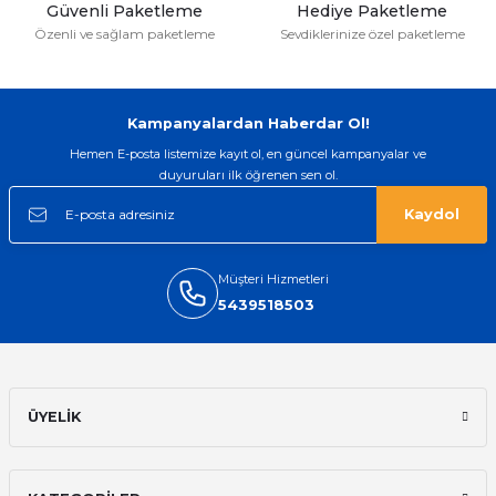
Güvenli Paketleme
Hediye Paketleme
Özenli ve sağlam paketleme
Sevdiklerinize özel paketleme
Kampanyalardan Haberdar Ol!
Hemen E-posta listemize kayıt ol, en güncel kampanyalar ve
duyuruları ilk öğrenen sen ol.
Kaydol
Müşteri Hizmetleri
5439518503
ÜYELİK