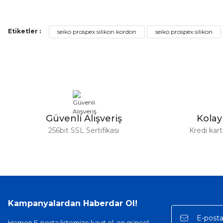
Alışveriş sürecim hızlı oldu hem whatsaptan hemde site üstünden çok ya
alışveriş oldu özellikle bekledigimden iyi bir ürün geldi fiyatına göre mü
Serdar Keskin | 19/05/2026
Etiketler :
seiko prospex silikon kordon
seiko prospex silikon
gerçekten çok kaliteil ürün geldi bu kordonu normal dışardan bir saatciy
2,k isterlerdi alacak arkadaşlar ölçülerini doğru belirleyip kaliteyi sor
İsmail yılmaz | 15/05/2026
Swatch yos Model saatime aldim arayip teyit aldiktan sonra yolladıla
Güvenli Alışveriş
Kola
Mehmet Kenan | 18/02/2026
256bit SSL Sertifikası
Kredi kar
Sipariş verdikten 2 gün sonra ulaştı. Oldukça kaliteli ve şık bir görün
hiç rahatsız etmiyor ve tam oturdu. Dayanıklılığı zaman içinde belli ol
Sinan Tatlicioglu | 30/01/2026
Hızlı kargo, iyi iletişim
Kampanyalardan Haberdar Ol!
E... A... | 11/11/2025
Hemen E-posta listemize kayıt ol, en güncel