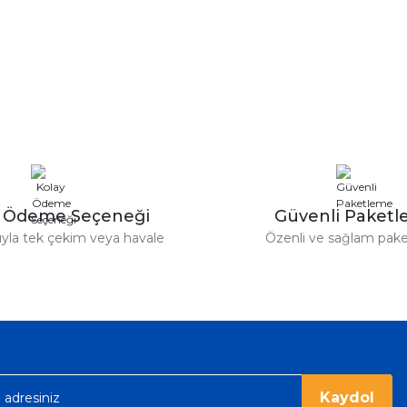
rdımcı oldular hızlı ve keyifli bi
tiş kaliteli
Bu ürüne ilk yorumu siz yapın!
Yorum Yaz
e taktırsam işciliği ile birlikte enaz
un etmesin
r saatimede tam oldu
y Ödeme Seçeneği
Güvenli Paket
tıyla tek çekim veya havale
Özenli ve sağlam pak
ümü var. Çok rahat ve hafif. Bileğimi
acak...
Kaydol