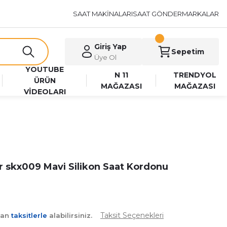
SAAT MAKİNALARI
SAAT GÖNDER
MARKALAR
Giriş Yap
Sepetim
Üye Ol
YOUTUBE
N 11
TRENDYOL
ÜRÜN
MAĞAZASI
MAĞAZASI
VİDEOLARI
r skx009 Mavi Silikon Saat Kordonu
Taksit Seçenekleri
yan
taksitlerle
alabilirsiniz.