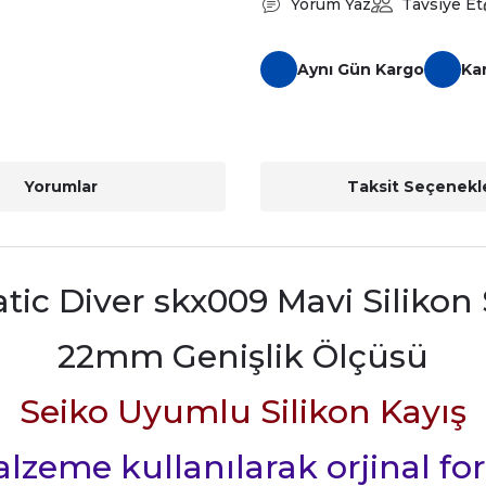
Yorum Yaz
Tavsiye Et
Aynı Gün Kargo
Ka
Yorumlar
Taksit Seçenekle
tic Diver skx009 Mavi Silikon
22mm Genişlik Ölçüsü
Seiko Uyumlu Silikon Kayış
 malzeme kullanılarak orjinal fo