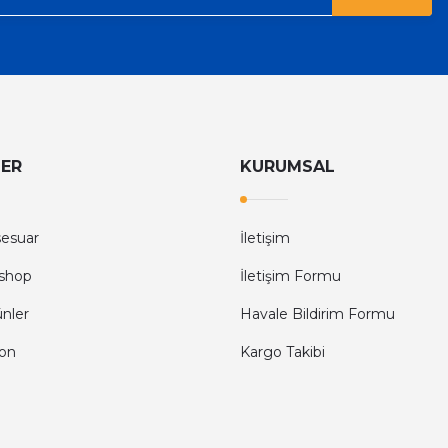
LER
KURUMSAL
sesuar
İletişim
shop
İletişim Formu
ünler
Havale Bildirim Formu
fon
Kargo Takibi