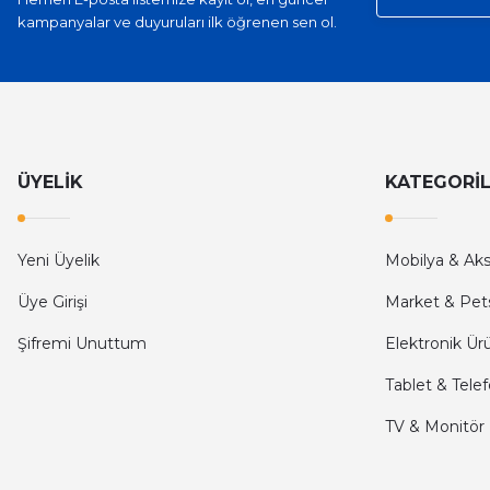
kampanyalar ve duyuruları ilk öğrenen sen ol.
İlk defa alışveriş yaptım ve gayet memnun kaldım
Ali Bilge Ertan | 11/09/2025
Hızlı ve güvenilir.
Onur Kerem Öztürk | 28/07/2025
ÜYELİK
KATEGORİ
kargo hızlı
Yeni Üyelik
Mobilya & Ak
mehmet yıldız | 19/06/2025
Üye Girişi
Market & Pet
seiko astron kordon 7x52
Şifremi Unuttum
Elektronik Ür
Kamil Uğur | 15/06/2025
Tablet & Tele
Merhaba bu saatin kırmızi olani var mı
TV & Monitör
Abdulhamit Kalaycı | 13/06/2025