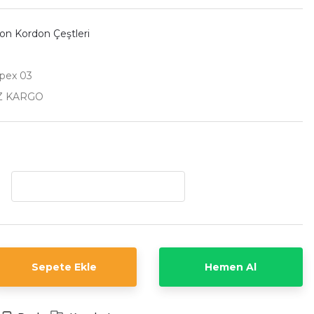
kon Kordon Çeştleri
pex 03
Z KARGO
Sepete Ekle
Hemen Al