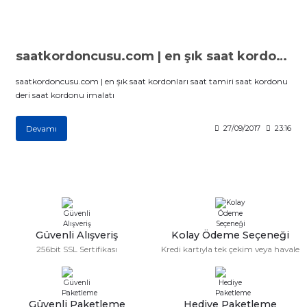
aat Pili
saatkordoncusu.com | en şık saat kordonları
saatkordoncusu.com | en şık saat kordonları saat tamiri saat kordonu
deri saat kordonu imalatı
Devamı
27/09/2017
23:16
Güvenli Alışveriş
Kolay Ödeme Seçeneği
256bit SSL Sertifikası
Kredi kartıyla tek çekim veya havale
Güvenli Paketleme
Hediye Paketleme