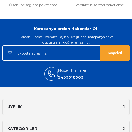
Özenli ve sağlam paketleme
Sevdiklerinize özel paketleme
Kampanyalardan Haberdar Ol!
Hemen E-posta listemize kayıt ol, en güncel kampanyalar ve
duyuruları ilk öğrenen sen ol.
Kaydol
Müşteri Hizmetleri
5439518503
ÜYELİK
KATEGORİLER