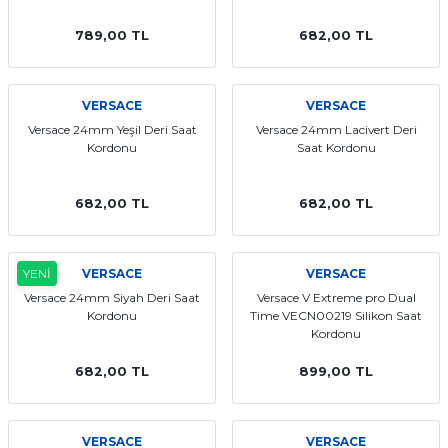
789,00 TL
682,00 TL
VERSACE
VERSACE
Versace 24mm Yeşil Deri Saat
Versace 24mm Lacivert Deri
Kordonu
Saat Kordonu
682,00 TL
682,00 TL
YENİ
VERSACE
VERSACE
Versace 24mm Siyah Deri Saat
Versace V Extreme pro Dual
Kordonu
Time VECN00219 Silikon Saat
Kordonu
682,00 TL
899,00 TL
VERSACE
VERSACE