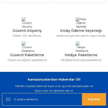
Güvenli Alışveriş
Kolay Ödeme Seçeneği
256bit SSL Sertifikası
Kredi kartıyla tek çekim veya havale
Güvenli Paketleme
Hediye Paketleme
Özenli ve sağlam paketleme
Sevdiklerinize özel paketleme
Kampanyalardan Haberdar Ol!
Hemen E-posta listemize kayıt ol, en güncel kampanyalar ve
duyuruları ilk öğrenen sen ol.
Kaydol