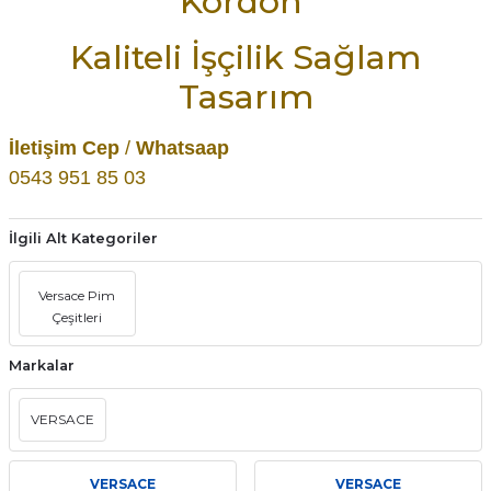
Kordon
aat Pili
Kaliteli İşçilik Sağlam
Tasarım
İletişim Cep
/
Whatsaap
0543 951 85 03
İlgili Alt Kategoriler
Versace Pim
Çeşitleri
Markalar
VERSACE
VERSACE
VERSACE