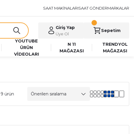
SAAT MAKİNALARI
SAAT GÖNDER
MARKALAR
Giriş Yap
Sepetim
Üye Ol
YOUTUBE
N 11
TRENDYOL
ÜRÜN
MAĞAZASI
MAĞAZASI
VİDEOLARI
19 ürün