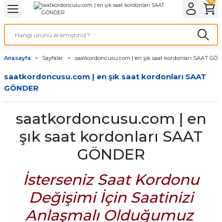
Geri Dön
Geri Dön
Geri Dön
Geri Dön
A & ELEKTİRİK
li ve Cihaz Pilleri
etleri
at Kordon Çeşitleri
AYDINLATMA & ELEKTRİK
Anasayfa
Sayfalar
saatkordoncusu.com | en şık saat kordonları SAAT GÖ
 ELEKTRİK
İL ÇEŞİTLERİ
aat kordonları
AYDINLATMA
saatkordoncusu.com | en şık saat kordonları SAAT
GÖNDER
LERİ
İL ÇEŞİTLERİ
t Kordonları
BİLGİSAYAR
ESUARLARI
 PİL ÇEŞİTLERİ
aat Kordonu
OFİS MALZEMELERİ
saatkordoncusu.com | en
şık saat kordonları SAAT
 Örme saat kordonu
GÖNDER
leri
ordonu
İsterseniz Saat Kordonu
i
i Saat Kordonları
Değişimi İçin Saatinizi
eri
Anlaşmalı Olduğumuz