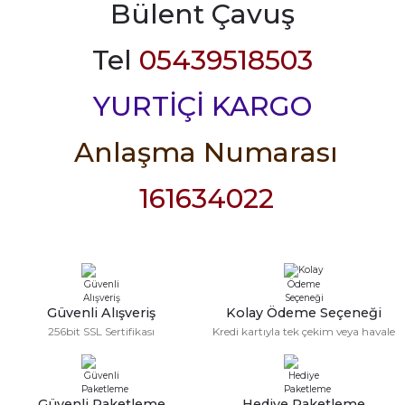
Bülent Çavuş
Tel
05439518503
YURTİÇİ KARGO
Anlaşma Numarası
161634022
Güvenli Alışveriş
Kolay Ödeme Seçeneği
256bit SSL Sertifikası
Kredi kartıyla tek çekim veya havale
Güvenli Paketleme
Hediye Paketleme