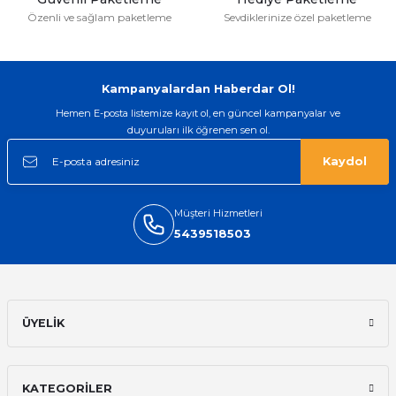
Özenli ve sağlam paketleme
Sevdiklerinize özel paketleme
Kampanyalardan Haberdar Ol!
Hemen E-posta listemize kayıt ol, en güncel kampanyalar ve
duyuruları ilk öğrenen sen ol.
Kaydol
Müşteri Hizmetleri
5439518503
ÜYELİK
KATEGORİLER