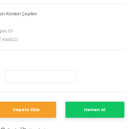
kon Kordon Çeştleri
pex 01
Z KARGO
Sepete Ekle
Hemen Al