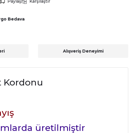
Paylaş
Karşılaştır
rgo Bedava
ri
Alışveriş Deneyimi
at Kordonu
yış
rmlarda üretilmiştir