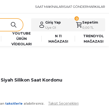
SAAT MAKİNALARI
SAAT GÖNDER
MARKALAR
0
Giriş Yap
Sepetim
Üye Ol
0,00 TL
YOUTUBE
N 11
TRENDYOL
ÜRÜN
MAĞAZASI
MAĞAZASI
VİDEOLARI
Siyah Silikon Saat Kordonu
Taksit Seçenekleri
yan
taksitlerle
alabilirsiniz.