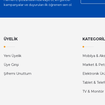
kampanyalar ve duyuruları ilk öğrenen sen ol.
İlk defa alışveriş yaptım ve gayet memnun kaldım
Ali Bilge Ertan | 11/09/2025
Hızlı ve güvenilir.
Onur Kerem Öztürk | 28/07/2025
ÜYELİK
KATEGORİ
kargo hızlı
Yeni Üyelik
Mobilya & Ak
mehmet yıldız | 19/06/2025
Üye Girişi
Market & Pet
seiko astron kordon 7x52
Şifremi Unuttum
Elektronik Ür
Kamil Uğur | 15/06/2025
Tablet & Tele
Merhaba bu saatin kırmızi olani var mı
TV & Monitör
Abdulhamit Kalaycı | 13/06/2025