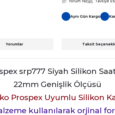
Yorum Yaz
Tavsiye Et
Aynı Gün Kargo
Ka
Yorumlar
Taksit Seçenekle
spex srp777 Siyah Silikon Sa
22mm Genişlik Ölçüsü
iko Prospex Uyumlu Silikon Ka
 malzeme kullanılarak orjinal fo