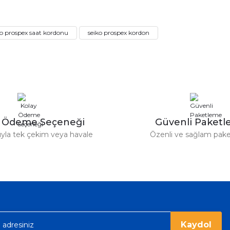
rdımcı oldular hızlı ve keyifli bi
tiş kaliteli
Bu ürüne ilk yorumu siz yapın!
ko prospex saat kordonu
seiko prospex kordon
Yorum Yaz
e taktırsam işciliği ile birlikte enaz
un etmesin
r saatimede tam oldu
y Ödeme Seçeneği
Güvenli Paket
tıyla tek çekim veya havale
Özenli ve sağlam pak
ümü var. Çok rahat ve hafif. Bileğimi
acak...
Kaydol