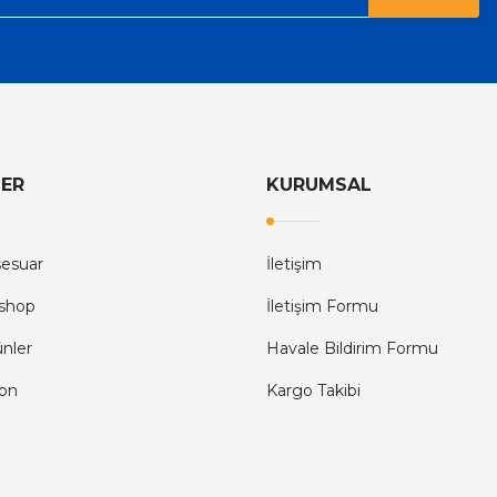
LER
KURUMSAL
sesuar
İletişim
shop
İletişim Formu
ünler
Havale Bildirim Formu
fon
Kargo Takibi