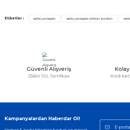
Alışveriş sürecim hızlı oldu hem whatsaptan hemde site üstünden çok ya
alışveriş oldu özellikle bekledigimden iyi bir ürün geldi fiyatına göre mü
Serdar Keskin | 19/05/2026
Etiketler :
seiko prospex
seiko prospex silikon kordon
sei
gerçekten çok kaliteil ürün geldi bu kordonu normal dışardan bir saatciy
2,k isterlerdi alacak arkadaşlar ölçülerini doğru belirleyip kaliteyi sor
İsmail yılmaz | 15/05/2026
Swatch yos Model saatime aldim arayip teyit aldiktan sonra yolladıla
Güvenli Alışveriş
Kola
Mehmet Kenan | 18/02/2026
256bit SSL Sertifikası
Kredi kar
Sipariş verdikten 2 gün sonra ulaştı. Oldukça kaliteli ve şık bir görün
hiç rahatsız etmiyor ve tam oturdu. Dayanıklılığı zaman içinde belli ol
Sinan Tatlicioglu | 30/01/2026
Hızlı kargo, iyi iletişim
Kampanyalardan Haberdar Ol!
E... A... | 11/11/2025
Hemen E-posta listemize kayıt ol, en güncel