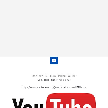
Deneyimini Paylaş
Diğer yorumları göster
Moni © 2014 - Tüm Hakları Saklıdır
YOU TUBE ÜRÜN VİDEOSU
https://www.youtube.com/@saatkordoncusu1131/shorts