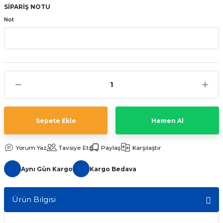
SİPARİŞ NOTU
aat Pili
Not
Sepete Ekle
Hemen Al
Yorum Yaz
Tavsiye Et
Paylaş
Karşılaştır
Aynı Gün Kargo
Kargo Bedava
Ürün Bilgisi