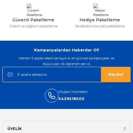
taktırsam işciliği ile birlikte enaz 2,k
isterlerdi alacak arkadaşlar ölçülerini
doğru belirleyip kaliteyi sorun
etmesin
Güvenli Paketleme
Hediye Paketleme
İsmail yılmaz | 15/05/2026
Özenli ve sağlam paketleme
Sevdiklerinize özel paketleme
Swatch yos Model saatime aldim
arayip teyit aldiktan sonra yolladılar
saatimede tam oldu
Kampanyalardan Haberdar Ol!
Mehmet Kenan | 18/02/2026
Hemen E-posta listemize kayıt ol, en güncel kampanyalar ve
duyuruları ilk öğrenen sen ol.
Sipariş verdikten 2 gün sonra ulaştı.
Oldukça kaliteli ve şık bir görünümü
Kaydol
var. Çok rahat ve hafif. Bileğimi hiç
rahatsız etmiyor ve tam oturdu.
Dayanıklılığı zaman içinde belli
olacak...
Müşteri Hizmetleri
5439518503
Sinan Tatlicioglu | 30/01/2026
Hızlı kargo, iyi iletişim
E... A... | 11/11/2025
ÜYELİK