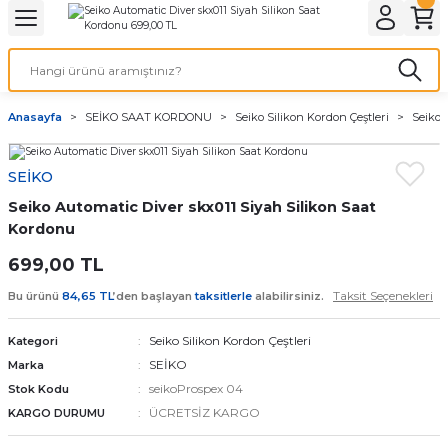
Geri Dön
Geri Dön
Geri Dön
Geri Dön
A & ELEKTİRİK
li ve Cihaz Pilleri
etleri
at Kordon Çeşitleri
AYDINLATMA & ELEKTRİK
Anasayfa
SEİKO SAAT KORDONU
Seiko Silikon Kordon Çeştleri
Seiko 
 ELEKTRİK
İL ÇEŞİTLERİ
aat kordonları
AYDINLATMA
SEİKO
LERİ
İL ÇEŞİTLERİ
t Kordonları
BİLGİSAYAR
Seiko Automatic Diver skx011 Siyah Silikon Saat
ESUARLARI
 PİL ÇEŞİTLERİ
aat Kordonu
OFİS MALZEMELERİ
Kordonu
699,00 TL
 Örme saat kordonu
Taksit Seçenekleri
Bu ürünü
84,65 TL
’den başlayan
taksitlerle
alabilirsiniz.
leri
ordonu
Seiko Silikon Kordon Çeştleri
Kategori
SEİKO
Marka
i
i Saat Kordonları
seikoProspex 04
Stok Kodu
ÜCRETSİZ KARGO
KARGO DURUMU
eri