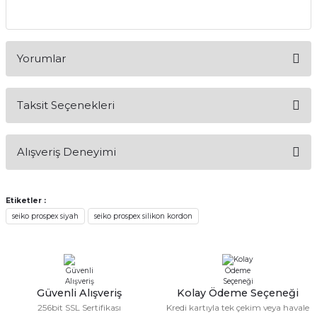
Yorumlar
Taksit Seçenekleri
Bu ürüne ilk yorumu siz yapın!
Alışveriş Deneyimi
Yorum Yaz
Alışveriş sürecim hızlı oldu hem
whatsaptan hemde site üstünden çok
Etiketler :
yardımcı oldular hızlı ve keyifli bi
seiko prospex siyah
seiko prospex silikon kordon
alışveriş oldu özellikle bekledigimden
iyi bir ürün geldi fiyatına göre mütiş
kaliteli
Serdar Keskin | 19/05/2026
Güvenli Alışveriş
Kolay Ödeme Seçeneği
gerçekten çok kaliteil ürün geldi bu
256bit SSL Sertifikası
Kredi kartıyla tek çekim veya havale
kordonu normal dışardan bir saatciye