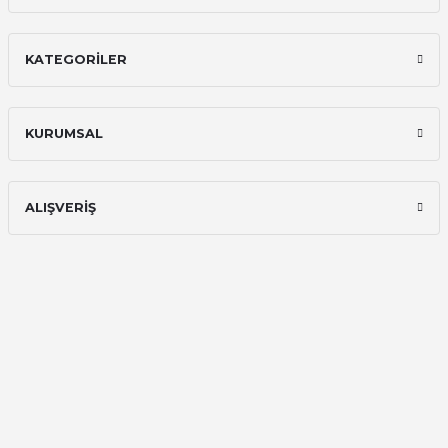
İlk defa alışveriş yaptım ve gayet
memnun kaldım
KATEGORİLER
Ali Bilge Ertan | 11/09/2025
Hızlı ve güvenilir.
KURUMSAL
Onur Kerem Öztürk | 28/07/2025
kargo hızlı
ALIŞVERİŞ
mehmet yıldız | 19/06/2025
seiko astron kordon 7x52
Kamil Uğur | 15/06/2025
Merhaba bu saatin kırmızi olani var
mı
Abdulhamit Kalaycı | 13/06/2025