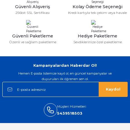
Güvenli Alışveriş
Kolay Ödeme Seçeneği
256bit SSL Sertifikası
Kredi kartıyla tek çekim veya havale
Güvenli Paketleme
Hediye Paketleme
Özenli ve sağlam paketleme
Sevdiklerinize özel paketleme
Kampanyalardan Haberdar Ol!
Hemen E-posta listemize kayıt ol, en güncel kampanyalar ve
duyuruları ilk öğrenen sen ol.
Kaydol
Müşteri Hizmetleri
5439518503