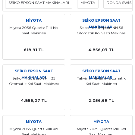
SEİKO EPSON SAAT MAKİNALARI
MİYOTA
RONDA SWİSS
aat Pili
MİYOTA
SEİKO EPSON SAAT
MAKİNALARI
Miyota 2036 Quartz Pilli Kol
Seiko 4R 36 Epson NH 36
Saat Makinası
Otomatik Kol Saati Makinası
618,91 TL
4.856,07 TL
SEİKO EPSON SAAT
SEİKO EPSON SAAT
MAKİNALARI
MAKİNALARI
Seiko 4R 35 Epson NH 35
Takvimli Mekanik Otomatik
Otomatik Kol Saati Makinası
Kol Saati Makinası
4.856,07 TL
2.056,69 TL
MİYOTA
MİYOTA
Miyota 2035 Quartz Pilli Kol
Miyota 2039 Quartz Pilli Kol
Saat Makinası
Saat Makinası