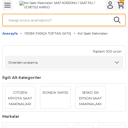
Geri Dön
Geri Dön
Geri Dön
Geri Dön
A & ELEKTİRİK
li ve Cihaz Pilleri
etleri
at Kordon Çeşitleri
AYDINLATMA & ELEKTRİK
Anasayfa
YEDEK PARÇA TOPTAN SATIŞ
Kol Saati Makinaları
 ELEKTRİK
İL ÇEŞİTLERİ
aat kordonları
AYDINLATMA
LERİ
İL ÇEŞİTLERİ
t Kordonları
BİLGİSAYAR
Toplam 100 ürün
ESUARLARI
 PİL ÇEŞİTLERİ
aat Kordonu
OFİS MALZEMELERİ
İlgili Alt Kategoriler
 Örme saat kordonu
CİTİZEN
RONDA SWİSS
SEİKO SSI
leri
ordonu
MİYOTA SAAT
EPSON SAAT
MAKİNALARI
MAKİNALARI
i
i Saat Kordonları
Markalar
eri