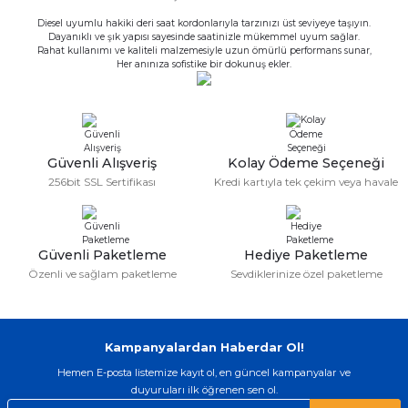
Diesel uyumlu hakiki deri saat kordonlarıyla tarzınızı üst seviyeye taşıyın.
Dayanıklı ve şık yapısı sayesinde saatinizle mükemmel uyum sağlar.
Rahat kullanımı ve kaliteli malzemesiyle uzun ömürlü performans sunar,
Her anınıza sofistike bir dokunuş ekler.
Güvenli Alışveriş
Kolay Ödeme Seçeneği
256bit SSL Sertifikası
Kredi kartıyla tek çekim veya havale
Güvenli Paketleme
Hediye Paketleme
Özenli ve sağlam paketleme
Sevdiklerinize özel paketleme
Kampanyalardan Haberdar Ol!
Hemen E-posta listemize kayıt ol, en güncel kampanyalar ve
duyuruları ilk öğrenen sen ol.