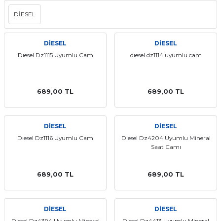
aat Pili
DİESEL
DİESEL
DİESEL
Dıesel Dz1115 Uyumlu Cam
dıesel dz1114 uyumlu cam
689,00 TL
689,00 TL
DİESEL
DİESEL
Dıesel Dz1116 Uyumlu Cam
Diesel Dz4204 Uyumlu Mineral
Saat Camı
689,00 TL
689,00 TL
DİESEL
DİESEL
Diesel Dz4394 Uyumlu Mineral
Diesel Dz4413 Uyumlu Mineral