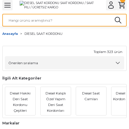
Geri Dön
Geri Dön
Geri Dön
Geri Dön
A & ELEKTİRİK
li ve Cihaz Pilleri
etleri
at Kordon Çeşitleri
AYDINLATMA & ELEKTRİK
Anasayfa
DİESEL SAAT KORDONU
 ELEKTRİK
İL ÇEŞİTLERİ
aat kordonları
AYDINLATMA
LERİ
İL ÇEŞİTLERİ
t Kordonları
BİLGİSAYAR
Toplam 323 ürün
ESUARLARI
 PİL ÇEŞİTLERİ
aat Kordonu
OFİS MALZEMELERİ
İlgili Alt Kategoriler
 Örme saat kordonu
Diesel Hakiki
Diesel Kalıplı
Diesel Saat
Diesel S
leri
ordonu
Deri Saat
Özel Yapım
Camları
Kordon Çe
Kordonu
Deri Saat
i
i Saat Kordonları
Çeşitleri
Kordonları
eri
Markalar