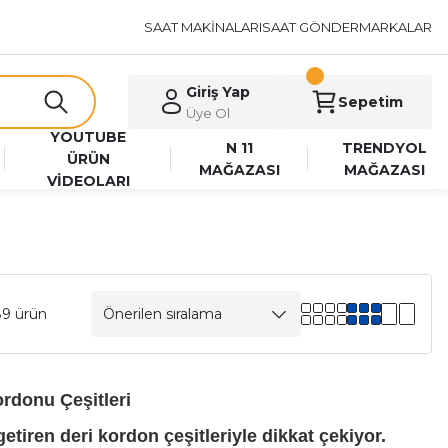
SAAT MAKİNALARI
SAAT GÖNDER
MARKALAR
Giriş Yap
Sepetim
Üye Ol
YOUTUBE
N 11
TRENDYOL
ÜRÜN
MAĞAZASI
MAĞAZASI
VİDEOLARI
89 ürün
ordonu Çeşitleri
 getiren deri kordon çeşitleriyle dikkat çekiyor.