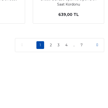
Saat Kordonu
639,00 TL
1
2
3
4
..
7