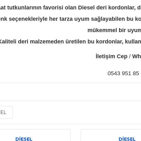
at tutkunlarının favorisi olan Diesel deri kordonlar, day
renk seçenekleriyle her tarza uyum sağlayabilen bu k
mükemmel bir uyum 
Kaliteli deri malzemeden üretilen bu kordonlar, kulla
İletişim Cep
/
Wh
0543 951 85
r
SEL
DİESEL
DİESEL