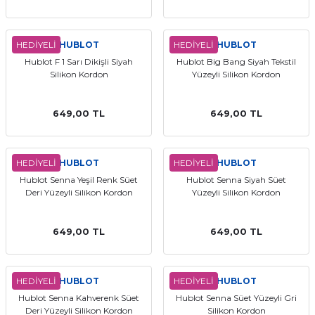
HEDİYELİ
HUBLOT
HEDİYELİ
HUBLOT
Hublot F 1 Sarı Dikişli Siyah
Hublot Big Bang Siyah Tekstil
Silikon Kordon
Yüzeyli Silikon Kordon
649,00 TL
649,00 TL
HEDİYELİ
HUBLOT
HEDİYELİ
HUBLOT
Hublot Senna Yeşil Renk Süet
Hublot Senna Siyah Süet
Deri Yüzeyli Silikon Kordon
Yüzeyli Silikon Kordon
649,00 TL
649,00 TL
HEDİYELİ
HUBLOT
HEDİYELİ
HUBLOT
Hublot Senna Kahverenk Süet
Hublot Senna Süet Yüzeyli Gri
Deri Yüzeyli Silikon Kordon
Silikon Kordon