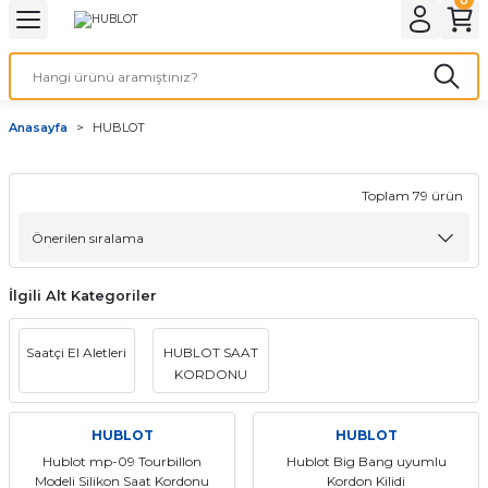
Geri Dön
Geri Dön
Geri Dön
Geri Dön
A & ELEKTİRİK
li ve Cihaz Pilleri
etleri
at Kordon Çeşitleri
AYDINLATMA & ELEKTRİK
Anasayfa
HUBLOT
 ELEKTRİK
İL ÇEŞİTLERİ
aat kordonları
AYDINLATMA
LERİ
İL ÇEŞİTLERİ
t Kordonları
BİLGİSAYAR
Toplam 79 ürün
ESUARLARI
 PİL ÇEŞİTLERİ
aat Kordonu
OFİS MALZEMELERİ
İlgili Alt Kategoriler
 Örme saat kordonu
Saatçi El Aletleri
HUBLOT SAAT
leri
ordonu
KORDONU
i
i Saat Kordonları
HUBLOT
HUBLOT
eri
Hublot mp-09 Tourbillon
Hublot Big Bang uyumlu
Modeli Silikon Saat Kordonu
Kordon Kilidi