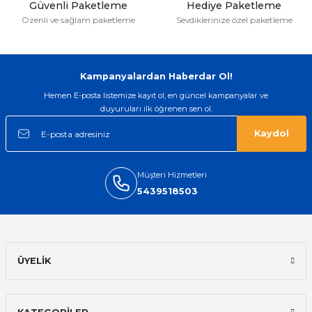
Güvenli Paketleme
Hediye Paketleme
Özenli ve sağlam paketleme
Sevdiklerinize özel paketleme
Kampanyalardan Haberdar Ol!
Hemen E-posta listemize kayıt ol, en güncel kampanyalar ve
duyuruları ilk öğrenen sen ol.
Kaydol
Müşteri Hizmetleri
5439518503
ÜYELİK