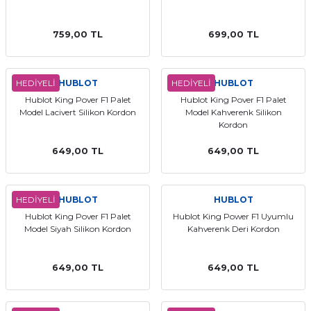
aat Pili
759,00 TL
699,00 TL
HEDİYELİ
HUBLOT
HEDİYELİ
HUBLOT
Hublot King Pover F1 Palet
Hublot King Pover F1 Palet
Model Lacivert Silikon Kordon
Model Kahverenk Silikon
Kordon
649,00 TL
649,00 TL
HEDİYELİ
HUBLOT
HUBLOT
Hublot King Pover F1 Palet
Hublot King Power F1 Uyumlu
Model Siyah Silikon Kordon
Kahverenk Deri Kordon
649,00 TL
649,00 TL