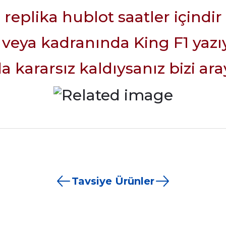
replika hublot saatler içindir
 veya kadranında King F1 yaz
 kararsız kaldıysanız bizi aray
rdımcı oldular hızlı ve keyifli bi
tiş kaliteli
Bu ürüne ilk yorumu siz yapın!
Tavsiye Ürünler
Yorum Yaz
e taktırsam işciliği ile birlikte enaz
un etmesin