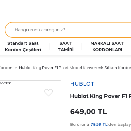
Standart Saat
SAAT
MARKALI SAAT
Kordon Çeşitleri
TAMİRİ
KORDONLARI
 Kordon
Hublot King Pover F1 Palet Model Kahverenk Silikon Kordo
HUBLOT
Hublot King Pover F1 
649,00 TL
Bu ürünü
78,59 TL
’den başla