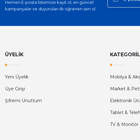
Hemen E-posta listemize kayıt ol, en güncel
kampanyalar ve duyuruları ilk öğrenen sen ol.
kargo hızlı
mehmet yıldız | 19/06/2025
seiko astron kordon 7x52
Kamil Uğur | 15/06/2025
ÜYELİK
KATEGORİ
Merhaba bu saatin kırmızi olani var mı
Yeni Üyelik
Mobilya & Ak
Abdulhamit Kalaycı | 13/06/2025
Üye Girişi
Market & Pet
Deneyimini Paylaş
Şifremi Unuttum
Elektronik Ür
Tablet & Tele
TV & Monitör