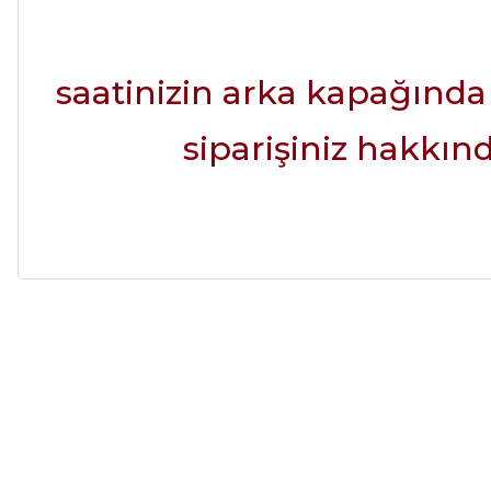
saatinizin arka kapağında
siparişiniz hakkında
Alışveriş sürecim hızlı oldu hem whatsaptan hemde site üstünden çok ya
alışveriş oldu özellikle bekledigimden iyi bir ürün geldi fiyatına göre mü
Serdar Keskin | 19/05/2026
gerçekten çok kaliteil ürün geldi bu kordonu normal dışardan bir saatciy
2,k isterlerdi alacak arkadaşlar ölçülerini doğru belirleyip kaliteyi sor
HUBLOT