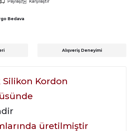
Paylaş
Karşılaştır
rgo Bedava
ri
Alışveriş Deneyimi
 Silikon Kordon
çüsünde
ndir
mlarında üretilmiştir