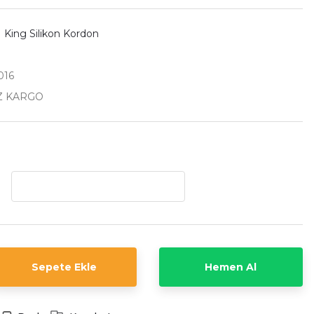
1 King Silikon Kordon
016
Z KARGO
Sepete Ekle
Hemen Al