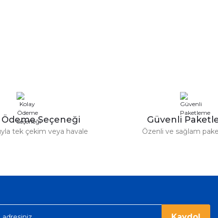
r saatimede tam oldu
ümü var. Çok rahat ve hafif. Bileğimi
acak...
y Ödeme Seçeneği
Güvenli Paket
tıyla tek çekim veya havale
Özenli ve sağlam pak
Kaydol