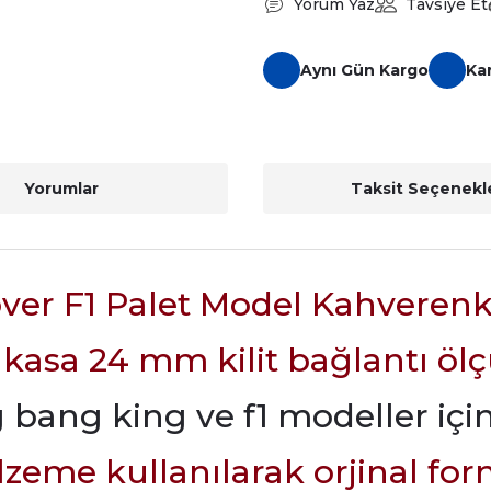
Yorum Yaz
Tavsiye Et
Aynı Gün Kargo
Ka
Yorumlar
Taksit Seçenekle
ver F1 Palet Model Kahverenk
kasa 24 mm kilit bağlantı öl
 bang king ve f1 modeller içi
malzeme kullanılarak orjinal for