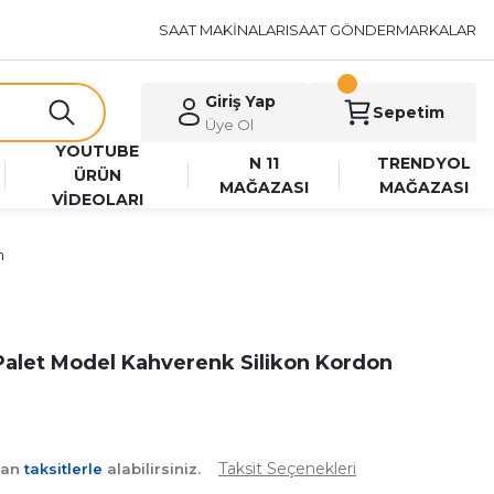
SAAT MAKİNALARI
SAAT GÖNDER
MARKALAR
Giriş Yap
Sepetim
Üye Ol
YOUTUBE
N 11
TRENDYOL
ÜRÜN
MAĞAZASI
MAĞAZASI
VİDEOLARI
n
Palet Model Kahverenk Silikon Kordon
Taksit Seçenekleri
yan
taksitlerle
alabilirsiniz.