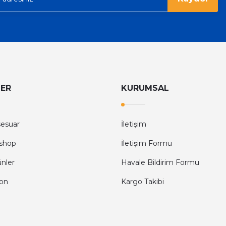
LER
KURUMSAL
sesuar
İletişim
shop
İletişim Formu
ünler
Havale Bildirim Formu
fon
Kargo Takibi