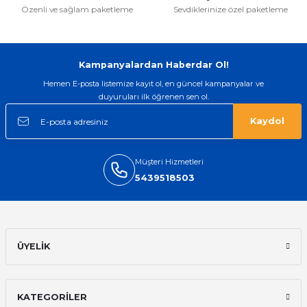
Özenli ve sağlam paketleme
Sevdiklerinize özel paketleme
Kampanyalardan Haberdar Ol!
Hemen E-posta listemize kayıt ol, en güncel kampanyalar ve
duyuruları ilk öğrenen sen ol.
Kaydol
Müşteri Hizmetleri
5439518503
ÜYELİK
KATEGORİLER