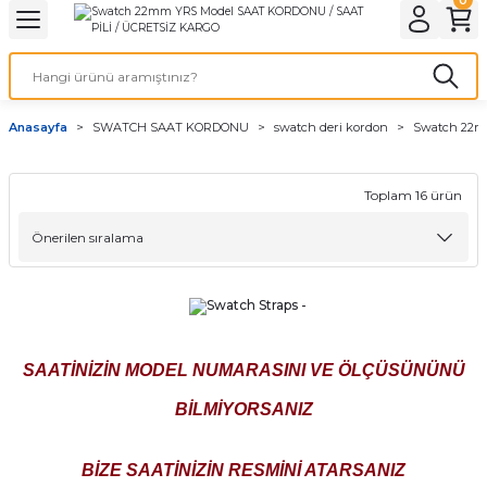
Geri Dön
Geri Dön
Geri Dön
Geri Dön
A & ELEKTİRİK
li ve Cihaz Pilleri
etleri
at Kordon Çeşitleri
AYDINLATMA & ELEKTRİK
Anasayfa
SWATCH SAAT KORDONU
swatch deri kordon
Swatch 22m
 ELEKTRİK
İL ÇEŞİTLERİ
aat kordonları
AYDINLATMA
LERİ
İL ÇEŞİTLERİ
t Kordonları
BİLGİSAYAR
Toplam 16 ürün
ESUARLARI
 PİL ÇEŞİTLERİ
aat Kordonu
OFİS MALZEMELERİ
 Örme saat kordonu
leri
ordonu
SAATİNİZİN MODEL NUMARASINI VE ÖLÇÜSÜNÜNÜ
i
i Saat Kordonları
BİLMİYORSANIZ
eri
BİZE SAATİNİZİN RESMİNİ ATARSANIZ