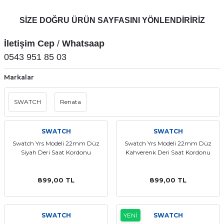
aat Pili
SİZE DOĞRU ÜRÜN SAYFASINI YÖNLENDİRİRİZ
İletişim Cep
/
Whatsaap
0543 951 85 03
Markalar
SWATCH
Renata
SWATCH
SWATCH
Swatch Yrs Modeli 22mm Düz
Swatch Yrs Modeli 22mm Düz
Siyah Deri Saat Kordonu
Kahverenk Deri Saat Kordonu
899,00 TL
899,00 TL
SWATCH
YENİ
SWATCH