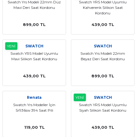
Swatch Yrs Modeli 22mm Düz
Swatch YRS Model Uyumlu
Mavi Deri Saat Kordonu
Kahverenk Silikon Saat
Kordonu
899,00 TL
439,00 TL
YENİ
SWATCH
SWATCH
Swatch YRS Model Uyumlu
Swatch Yrs Modeli 22mm
Mavi Silikon Saat Kordonu
Beyaz Deri Saat Kordonu
439,00 TL
899,00 TL
Renata
YENİ
SWATCH
Swatch Yrs Modeller İçin
Swatch YRS Model Uyumlu
Sr936sw 394 Saat Pili
Siyah Silikon Saat Kordonu
119,00 TL
439,00 TL