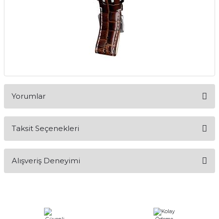
Yorumlar
Taksit Seçenekleri
Bu ürüne ilk yorumu siz yapın!
Alışveriş Deneyimi
Yorum Yaz
Alışveriş sürecim hızlı oldu hem
whatsaptan hemde site üstünden çok
yardımcı oldular hızlı ve keyifli bi
alışveriş oldu özellikle bekledigimden
iyi bir ürün geldi fiyatına göre mütiş