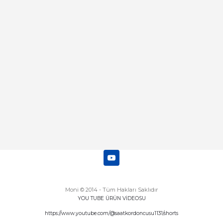
Merhaba bu saatin kırmızi olani var
mı
Abdulhamit Kalaycı | 13/06/2025
Deneyimini Paylaş
Diğer yorumları göster
Moni © 2014 - Tüm Hakları Saklıdır
YOU TUBE ÜRÜN VİDEOSU
https://www.youtube.com/@saatkordoncusu1131/shorts