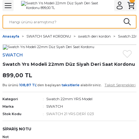
Geri Dön
Geri Dön
Geri Dön
Geri Dön
A & ELEKTİRİK
li ve Cihaz Pilleri
etleri
at Kordon Çeşitleri
AYDINLATMA & ELEKTRİK
Anasayfa
SWATCH SAAT KORDONU
swatch deri kordon
Swatch 22m
 ELEKTRİK
İL ÇEŞİTLERİ
aat kordonları
AYDINLATMA
SWATCH
LERİ
İL ÇEŞİTLERİ
t Kordonları
BİLGİSAYAR
Swatch Yrs Modeli 22mm Düz Siyah Deri Saat Kordonu
ESUARLARI
 PİL ÇEŞİTLERİ
aat Kordonu
OFİS MALZEMELERİ
899,00 TL
Taksit Seçenekleri
Bu ürünü
108,87 TL
’den başlayan
taksitlerle
alabilirsiniz.
 Örme saat kordonu
Swatch 22mm YRS Model
Kategori
leri
ordonu
SWATCH
Marka
SWATCH 21 YRS DERİ 023
Stok Kodu
i
i Saat Kordonları
SİPARİŞ NOTU
eri
Not