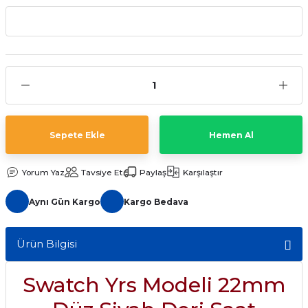
aat Pili
Sepete Ekle
Hemen Al
Yorum Yaz
Tavsiye Et
Paylaş
Karşılaştır
Aynı Gün Kargo
Kargo Bedava
Ürün Bilgisi
Swatch Yrs Modeli 22mm