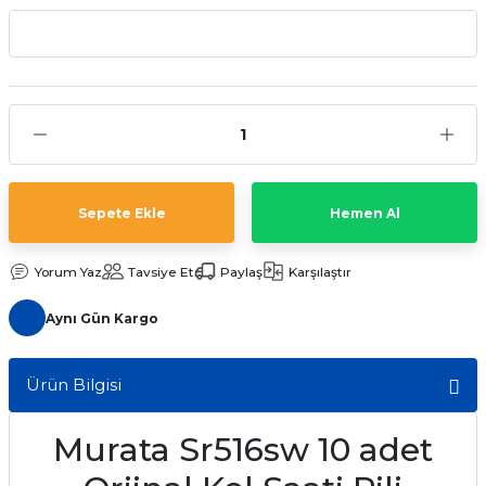
aat Pili
Sepete Ekle
Hemen Al
Yorum Yaz
Tavsiye Et
Paylaş
Karşılaştır
Aynı Gün Kargo
Ürün Bilgisi
Murata Sr516sw 10 adet