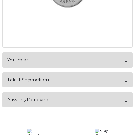
Yorumlar
Taksit Seçenekleri
Bu ürüne ilk yorumu siz yapın!
Alışveriş Deneyimi
Yorum Yaz
Alışveriş sürecim hızlı oldu hem
whatsaptan hemde site üstünden çok
yardımcı oldular hızlı ve keyifli bi
alışveriş oldu özellikle bekledigimden
iyi bir ürün geldi fiyatına göre mütiş