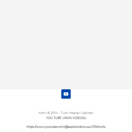
Merhaba bu saatin kırmızi olani var
mı
Abdulhamit Kalaycı | 13/06/2025
Deneyimini Paylaş
Diğer yorumları göster
Moni © 2014 - Tüm Hakları Saklıdır
YOU TUBE ÜRÜN VİDEOSU
https://www.youtube.com/@saatkordoncusu1131/shorts