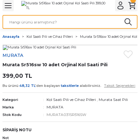
Geri Dön
Geri Dön
Geri Dön
Geri Dön
A & ELEKTİRİK
li ve Cihaz Pilleri
etleri
at Kordon Çeşitleri
AYDINLATMA & ELEKTRİK
Anasayfa
Kol Saati Pili ve Cihaz Pilleri
Murata Sr516sw 10 adet Orjinal Kol Sa
 ELEKTRİK
İL ÇEŞİTLERİ
aat kordonları
AYDINLATMA
MURATA
LERİ
İL ÇEŞİTLERİ
t Kordonları
BİLGİSAYAR
Murata Sr516sw 10 adet Orjinal Kol Saati Pili
ESUARLARI
 PİL ÇEŞİTLERİ
aat Kordonu
OFİS MALZEMELERİ
399,00 TL
Taksit Seçenekleri
Bu ürünü
48,32 TL
’den başlayan
taksitlerle
alabilirsiniz.
 Örme saat kordonu
Kol Saati Pili ve Cihaz Pilleri
,
Murata Saat Pili
Kategori
leri
ordonu
MURATA
Marka
MURATA031SR516SW
Stok Kodu
i
i Saat Kordonları
SİPARİŞ NOTU
eri
Not