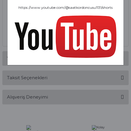
https://www.youtube.com/@saatkordoncusu1131/shorts
Yorumlar
Taksit Seçenekleri
Bu ürüne ilk yorumu siz yapın!
Alışveriş Deneyimi
Yorum Yaz
Alışveriş sürecim hızlı oldu hem
whatsaptan hemde site üstünden çok
yardımcı oldular hızlı ve keyifli bi
alışveriş oldu özellikle bekledigimden
iyi bir ürün geldi fiyatına göre mütiş