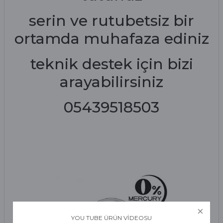
serin ve rutubetsiz bir
ortamda muhafaza ediniz
teknik destek için bizi
arayabilirsiniz
05439518503
YOU TUBE ÜRÜN VİDEOSU