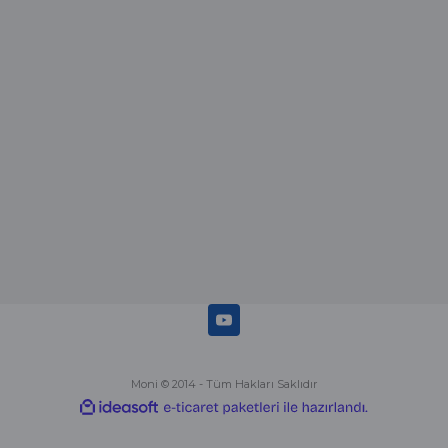
Merhaba bu saatin kırmızi olani var
mı
Abdulhamit Kalaycı | 13/06/2025
Deneyimini Paylaş
Diğer yorumları göster
Moni © 2014 - Tüm Hakları Saklıdır
ideasoft
ile
e-
hazırlandı.
ticaret
paketleri