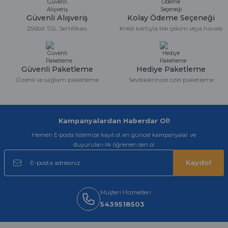
kaliteli
Güvenli Alışveriş
Kolay Ödeme Seçeneği
Serdar Keskin | 19/05/2026
256bit SSL Sertifikası
Kredi kartıyla tek çekim veya havale
gerçekten çok kaliteil ürün geldi bu
kordonu normal dışardan bir saatciye
taktırsam işciliği ile birlikte enaz 2,k
isterlerdi alacak arkadaşlar ölçülerini
Güvenli Paketleme
Hediye Paketleme
doğru belirleyip kaliteyi sorun
Özenli ve sağlam paketleme
Sevdiklerinize özel paketleme
etmesin
İsmail yılmaz | 15/05/2026
Kampanyalardan Haberdar Ol!
Swatch yos Model saatime aldim
arayip teyit aldiktan sonra yolladılar
Hemen E-posta listemize kayıt ol, en güncel kampanyalar ve
saatimede tam oldu
duyuruları ilk öğrenen sen ol.
Mehmet Kenan | 18/02/2026
Kaydol
Sipariş verdikten 2 gün sonra ulaştı.
Oldukça kaliteli ve şık bir görünümü
Müşteri Hizmetleri
var. Çok rahat ve hafif. Bileğimi hiç
rahatsız etmiyor ve tam oturdu.
5439518503
Dayanıklılığı zaman içinde belli
olacak...