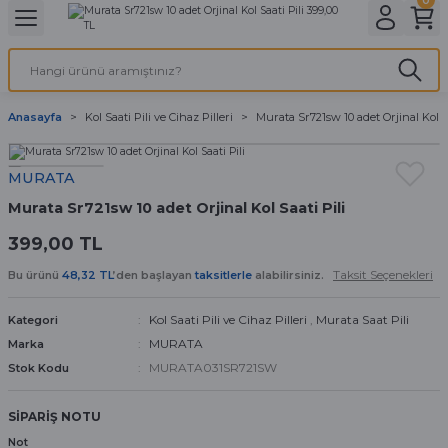
Geri Dön
Geri Dön
Geri Dön
Geri Dön
A & ELEKTİRİK
li ve Cihaz Pilleri
etleri
at Kordon Çeşitleri
AYDINLATMA & ELEKTRİK
Anasayfa
Kol Saati Pili ve Cihaz Pilleri
Murata Sr721sw 10 adet Orjinal Kol Sa
 ELEKTRİK
İL ÇEŞİTLERİ
aat kordonları
AYDINLATMA
MURATA
LERİ
İL ÇEŞİTLERİ
t Kordonları
BİLGİSAYAR
Murata Sr721sw 10 adet Orjinal Kol Saati Pili
ESUARLARI
 PİL ÇEŞİTLERİ
aat Kordonu
OFİS MALZEMELERİ
399,00 TL
Taksit Seçenekleri
 Örme saat kordonu
Bu ürünü
48,32 TL
’den başlayan
taksitlerle
alabilirsiniz.
Kol Saati Pili ve Cihaz Pilleri
,
Murata Saat Pili
Kategori
leri
ordonu
MURATA
Marka
MURATA031SR721SW
Stok Kodu
i
i Saat Kordonları
SİPARİŞ NOTU
eri
Not