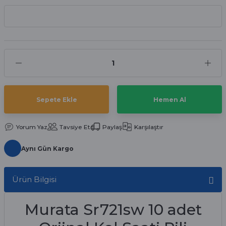
aat Pili
Sepete Ekle
Hemen Al
Yorum Yaz
Tavsiye Et
Paylaş
Karşılaştır
Aynı Gün Kargo
Ürün Bilgisi
Murata Sr721sw 10 adet