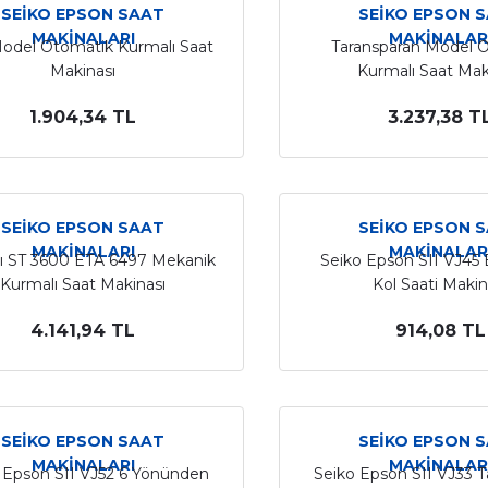
SEİKO EPSON SAAT
SEİKO EPSON 
MAKİNALARI
MAKİNALAR
Model Otomatik Kurmalı Saat
Taransparan Model 
Makinası
Kurmalı Saat Mak
1.904,34 TL
3.237,38 T
SEİKO EPSON SAAT
SEİKO EPSON 
MAKİNALARI
MAKİNALAR
lı ST 3600 ETA 6497 Mekanik
Seiko Epson SII VJ45 
Kurmalı Saat Makinası
Kol Saati Makin
4.141,94 TL
914,08 TL
SEİKO EPSON SAAT
SEİKO EPSON 
MAKİNALARI
MAKİNALAR
 Epson SII VJ52 6 Yönünden
Seiko Epson SII VJ33 T