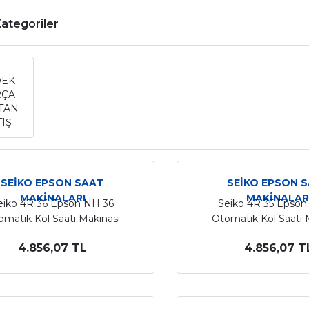
 Kategoriler
DEK
RÇA
TAN
TIŞ
SEİKO EPSON SAAT
SEİKO EPSON 
MAKİNALARI
MAKİNALAR
eiko 4R 36 Epson NH 36
Seiko 4R 35 Epson
omatik Kol Saati Makinası
Otomatik Kol Saati 
4.856,07 TL
4.856,07 T