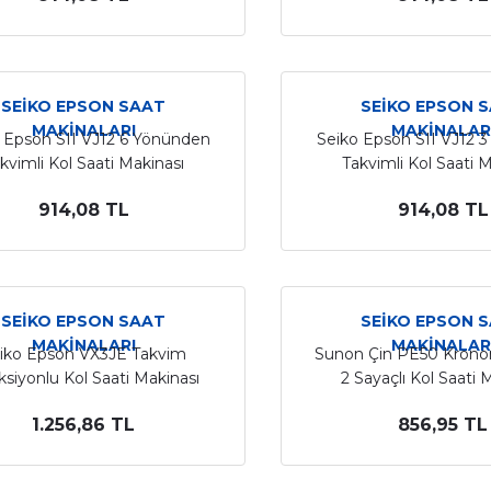
SEİKO EPSON SAAT
SEİKO EPSON 
MAKİNALARI
MAKİNALAR
 Epson SII VJ12 6 Yönünden
Seiko Epson SII VJ12 
kvimli Kol Saati Makinası
Takvimli Kol Saati 
914,08 TL
914,08 TL
SEİKO EPSON SAAT
SEİKO EPSON 
MAKİNALARI
MAKİNALAR
iko Epson VX3JE Takvim
Sunon Çin PE50 Krono
siyonlu Kol Saati Makinası
2 Sayaçlı Kol Saati 
1.256,86 TL
856,95 TL