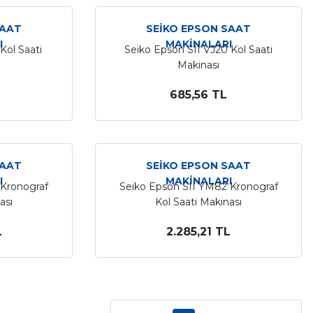
SAAT
SEİKO EPSON SAAT
I
MAKİNALARI
Kol Saati
Seiko Epson SII VJ20 Kol Saati
Makinası
685,56 TL
SAAT
SEİKO EPSON SAAT
I
MAKİNALARI
 Kronograf
Seiko Epson SII YM82 Kronograf
ası
Kol Saati Makinası
L
2.285,21 TL