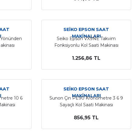
SAAT
SEİKO EPSON SAAT
I
MAKİNALARI
3 Yönünden
Seiko Epson VX9NE Takvim
Makinası
Fonksiyonlu Kol Saati Makinası
1.256,86 TL
SAAT
SEİKO EPSON SAAT
I
MAKİNALARI
metre 10 6
Sunon Çin PE90 Kronometre 3 6 9
Makinası
Sayaçlı Kol Saati Makinası
856,95 TL