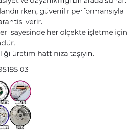
yet ve dayanıklılığı bir arada sunar.
zlandırırken, güvenilir performansıyla
rantisi verir.
kleri sayesinde her ölçekte işletme için
mdür.
iği üretim hattınıza taşıyın.
 95185 03