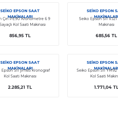
SEİKO EPSON SAAT
SEİKO EPSON 
MAKİNALARI
MAKİNALAR
n Çin PE90 Kronometre 6 9
Seiko Epson SII VJ21 
Sayaçlı Kol Saati Makinası
Makinası
856,95 TL
685,56 TL
SEİKO EPSON SAAT
SEİKO EPSON 
MAKİNALARI
MAKİNALAR
o Epson SII ym85 Kronograf
Seiko Epson SII YM92
Kol Saati Makinası
Kol Saati Makin
2.285,21 TL
1.771,04 T