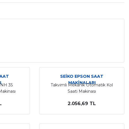
SAAT
SEİKO EPSON SAAT
I
MAKİNALARI
 NH 35
Takvimli Mekanik Otomatik Kol
Makinası
Saati Makinası
L
2.056,69 TL