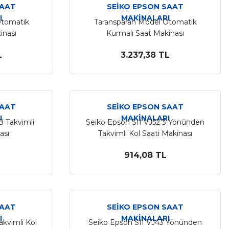
SAAT
SEİKO EPSON SAAT
I
MAKİNALARI
Otomatik
Taransparan Model Otomatik
inası
Kurmalı Saat Makinası
L
3.237,38 TL
SAAT
SEİKO EPSON SAAT
I
MAKİNALARI
B Takvimli
Seiko Epson SII VJ52 3 Yönünden
ası
Takvimli Kol Saati Makinası
914,08 TL
SAAT
SEİKO EPSON SAAT
I
MAKİNALARI
akvimli Kol
Seiko Epson SII VJ43 Yönünden