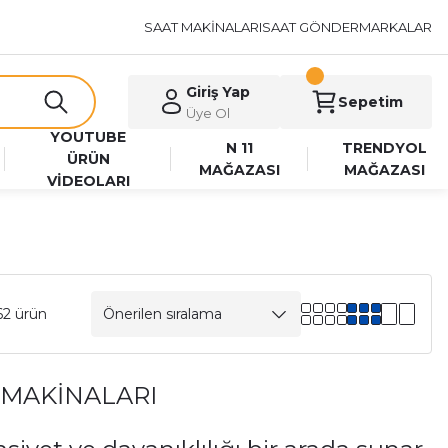
SAAT MAKİNALARI
SAAT GÖNDER
MARKALAR
Giriş Yap
Sepetim
Üye Ol
YOUTUBE
N 11
TRENDYOL
ÜRÜN
MAĞAZASI
MAĞAZASI
VİDEOLARI
62 ürün
 MAKİNALARI