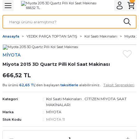
Geri Dön
Geri Dön
Geri Dön
Geri Dön
A & ELEKTİRİK
li ve Cihaz Pilleri
etleri
at Kordon Çeşitleri
AYDINLATMA & ELEKTRİK
Anasayfa
YEDEK PARÇA TOPTAN SATIŞ
Kol Saati Makinaları
Miyota 2
 ELEKTRİK
İL ÇEŞİTLERİ
aat kordonları
AYDINLATMA
MİYOTA
LERİ
İL ÇEŞİTLERİ
t Kordonları
BİLGİSAYAR
Miyota 2015 3D Quartz Pilli Kol Saat Makinası
ESUARLARI
 PİL ÇEŞİTLERİ
aat Kordonu
OFİS MALZEMELERİ
666,52 TL
Taksit Seçenekleri
Bu ürünü
62,65 TL
’den başlayan
taksitlerle
alabilirsiniz.
 Örme saat kordonu
Kol Saati Makinaları
,
CİTİZEN MİYOTA SAAT
Kategori
leri
ordonu
MAKİNALARI
MİYOTA
Marka
i
i Saat Kordonları
MİYOTA 11
Stok Kodu
eri