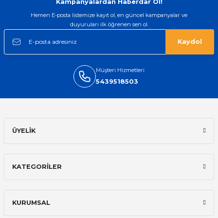
Kampanyalardan Haberdar Ol!
Hemen E-posta listemize kayıt ol, en güncel kampanyalar ve
Sipariş verdikten 2 gün sonra ulaştı.
duyuruları ilk öğrenen sen ol.
Oldukça kaliteli ve şık bir görünümü
var. Çok rahat ve hafif. Bileğimi hiç
Kaydol
rahatsız etmiyor ve tam oturdu.
Dayanıklılığı zaman içinde belli
olacak...
Müşteri Hizmetleri
Sinan Tatlicioglu | 30/01/2026
5439518503
Hızlı kargo, iyi iletişim
E... A... | 11/11/2025
ÜYELİK
İlk defa alışveriş yaptım ve gayet
memnun kaldım
Ali Bilge Ertan | 11/09/2025
KATEGORİLER
Hızlı ve güvenilir.
Onur Kerem Öztürk | 28/07/2025
KURUMSAL
kargo hızlı