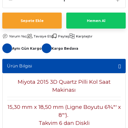
aat Pili
Sepete Ekle
Hemen Al
Yorum Yaz
Tavsiye Et
Paylaş
Karşılaştır
Aynı Gün Kargo
Kargo Bedava
Ürün Bilgisi
Miyota 2015 3D Quartz Pilli Kol Saat
Makinası
15,30 mm x 18,50 mm (Ligne Boyutu 6¾"' x
8"').
Takvim 6 dan Diskli