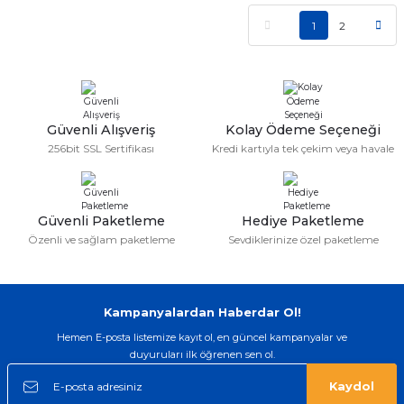
1
2
Güvenli Alışveriş
Kolay Ödeme Seçeneği
256bit SSL Sertifikası
Kredi kartıyla tek çekim veya havale
Güvenli Paketleme
Hediye Paketleme
Özenli ve sağlam paketleme
Sevdiklerinize özel paketleme
Kampanyalardan Haberdar Ol!
Hemen E-posta listemize kayıt ol, en güncel kampanyalar ve
duyuruları ilk öğrenen sen ol.
Kaydol