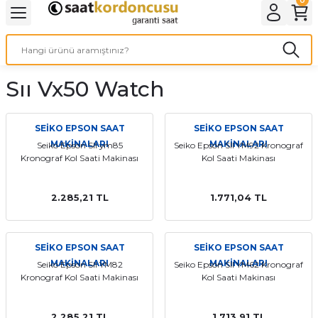
Geri Dön
Geri Dön
Geri Dön
Geri Dön
A & ELEKTİRİK
li ve Cihaz Pilleri
etleri
at Kordon Çeşitleri
AYDINLATMA & ELEKTRİK
Sıı Vx50 Watch
 ELEKTRİK
İL ÇEŞİTLERİ
aat kordonları
AYDINLATMA
LERİ
İL ÇEŞİTLERİ
t Kordonları
BİLGİSAYAR
SEİKO EPSON SAAT
SEİKO EPSON SAAT
MAKİNALARI
MAKİNALARI
Seiko Epson SII ym85
Seiko Epson SII YM92 Kronograf
Kronograf Kol Saati Makinası
Kol Saati Makinası
ESUARLARI
 PİL ÇEŞİTLERİ
aat Kordonu
OFİS MALZEMELERİ
 Örme saat kordonu
2.285,21 TL
1.771,04 TL
leri
ordonu
SEİKO EPSON SAAT
SEİKO EPSON SAAT
MAKİNALARI
MAKİNALARI
Seiko Epson SII YM82
Seiko Epson SII YM62 Kronograf
i
i Saat Kordonları
Kronograf Kol Saati Makinası
Kol Saati Makinası
eri
2.285,21 TL
1.713,91 TL