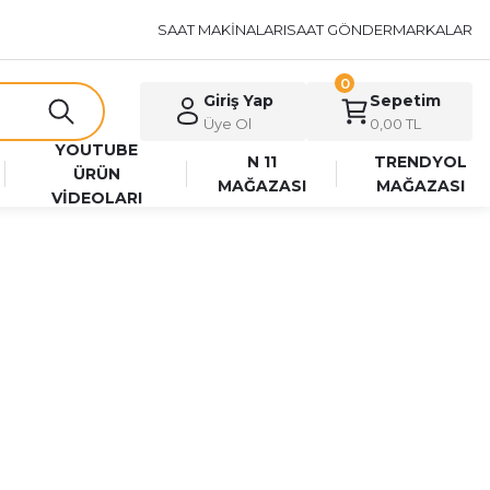
SAAT MAKİNALARI
SAAT GÖNDER
MARKALAR
0
Giriş Yap
Sepetim
Üye Ol
0,00 TL
YOUTUBE
N 11
TRENDYOL
ÜRÜN
MAĞAZASI
MAĞAZASI
VİDEOLARI