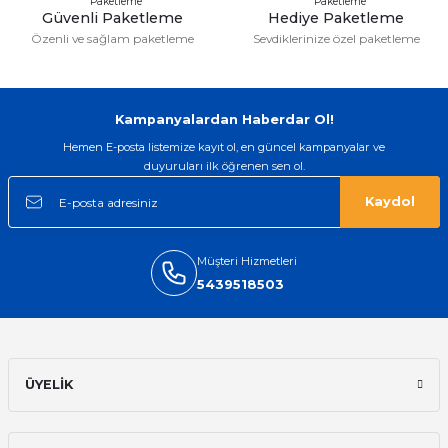
Güvenli Paketleme
Hediye Paketleme
Özenli ve sağlam paketleme
Sevdiklerinize özel paketleme
Kampanyalardan Haberdar Ol!
Hemen E-posta listemize kayıt ol, en güncel kampanyalar ve
duyuruları ilk öğrenen sen ol.
Kaydol
Müşteri Hizmetleri
5439518503
ÜYELİK