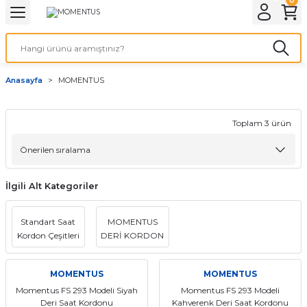
Geri Dön
Geri Dön
Geri Dön
Geri Dön
A & ELEKTİRİK
li ve Cihaz Pilleri
etleri
at Kordon Çeşitleri
AYDINLATMA & ELEKTRİK
Anasayfa
MOMENTUS
 ELEKTRİK
İL ÇEŞİTLERİ
aat kordonları
AYDINLATMA
LERİ
İL ÇEŞİTLERİ
t Kordonları
BİLGİSAYAR
Toplam 3 ürün
ESUARLARI
 PİL ÇEŞİTLERİ
aat Kordonu
OFİS MALZEMELERİ
İlgili Alt Kategoriler
 Örme saat kordonu
Standart Saat
MOMENTUS
leri
ordonu
Kordon Çeşitleri
DERİ KORDON
i
i Saat Kordonları
MOMENTUS
MOMENTUS
eri
Momentus FS 293 Modeli Siyah
Momentus FS 293 Modeli
Deri Saat Kordonu
Kahverenk Deri Saat Kordonu