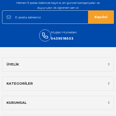
Hemen E-posta listemize kayıt ol, en güncel kampanyalar ve
duyuruları ilk öğrenen sen ol.
Kaydol
Müşteri Hizmetleri
5439518503
ÜYELİK
KATEGORİLER
KURUMSAL