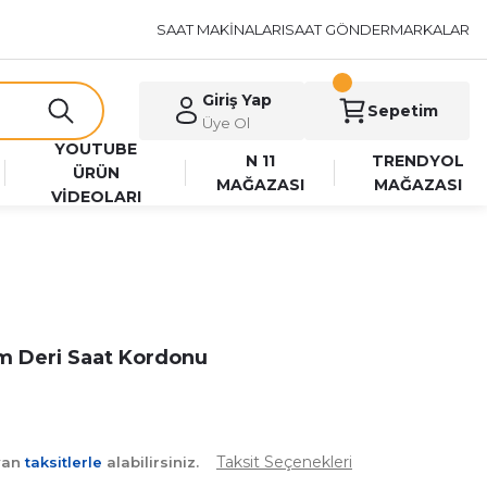
SAAT MAKİNALARI
SAAT GÖNDER
MARKALAR
Giriş Yap
Sepetim
Üye Ol
YOUTUBE
N 11
TRENDYOL
ÜRÜN
MAĞAZASI
MAĞAZASI
VİDEOLARI
 Deri Saat Kordonu
Taksit Seçenekleri
yan
taksitlerle
alabilirsiniz.