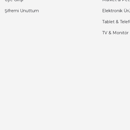
Şifremi Unuttum
Elektronik Ür
seiko astron kordon 7x52
Tablet & Tele
Kamil Uğur | 15/06/2025
TV & Monitör
Merhaba bu saatin kırmızi olani var mı
Abdulhamit Kalaycı | 13/06/2025
Deneyimini Paylaş