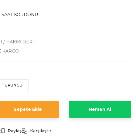
 SAAT KORDONU
E
I / HAKİKİ DERİ
Z KARGO
TURUNCU
Sepete Ekle
Hemen Al
Paylaş
Karşılaştır