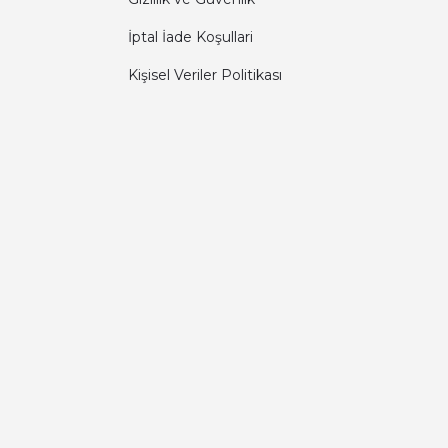
İptal İade Koşullari
Kişisel Veriler Politikası
Diğer yorumları göster