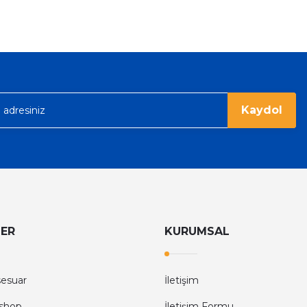
ümü var. Çok rahat ve hafif. Bileğimi
acak...
Kaydol
LER
KURUMSAL
sesuar
İletişim
shop
İletişim Formu