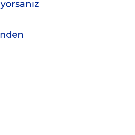
iyorsanız
inden