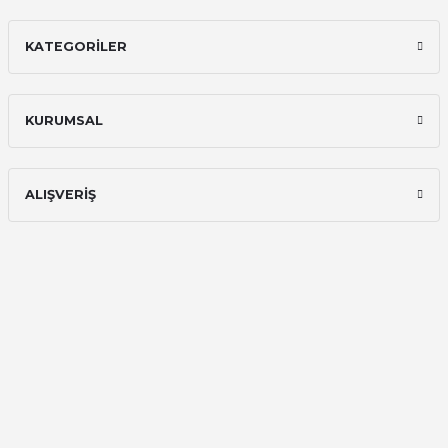
E... A... | 11/11/2025
KATEGORİLER
İlk defa alışveriş yaptım ve gayet
memnun kaldım
Ali Bilge Ertan | 11/09/2025
KURUMSAL
Hızlı ve güvenilir.
Onur Kerem Öztürk | 28/07/2025
ALIŞVERİŞ
kargo hızlı
mehmet yıldız | 19/06/2025
seiko astron kordon 7x52
Kamil Uğur | 15/06/2025
Merhaba bu saatin kırmızi olani var
mı
Abdulhamit Kalaycı | 13/06/2025