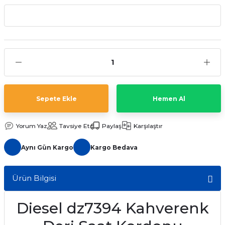
aat Pili
Sepete Ekle
Hemen Al
Yorum Yaz
Tavsiye Et
Paylaş
Karşılaştır
Aynı Gün Kargo
Kargo Bedava
Ürün Bilgisi
Diesel dz7394 Kahverenk