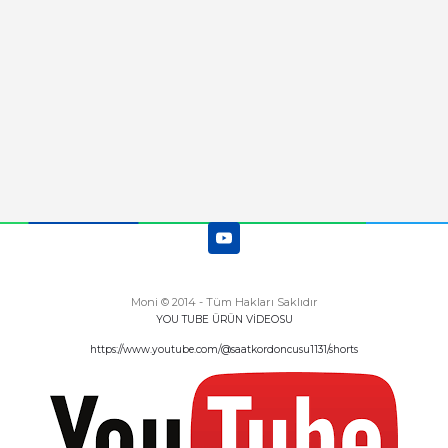
Deneyimini Paylaş
Diğer yorumları göster
Moni © 2014 - Tüm Hakları Saklıdır
YOU TUBE ÜRÜN VİDEOSU
https://www.youtube.com/@saatkordoncusu1131/shorts