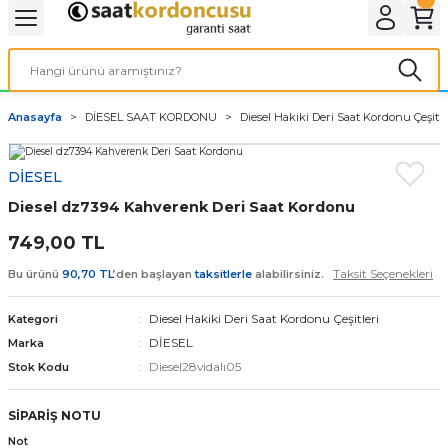
Geri Dön
Geri Dön
Geri Dön
Geri Dön
A & ELEKTİRİK
li ve Cihaz Pilleri
etleri
at Kordon Çeşitleri
AYDINLATMA & ELEKTRİK
Anasayfa
DİESEL SAAT KORDONU
Diesel Hakiki Deri Saat Kordonu Çeşitle
 ELEKTRİK
İL ÇEŞİTLERİ
aat kordonları
AYDINLATMA
DİESEL
LERİ
İL ÇEŞİTLERİ
t Kordonları
BİLGİSAYAR
Diesel dz7394 Kahverenk Deri Saat Kordonu
ESUARLARI
 PİL ÇEŞİTLERİ
aat Kordonu
OFİS MALZEMELERİ
749,00 TL
Taksit Seçenekleri
Bu ürünü
90,70 TL
’den başlayan
taksitlerle
alabilirsiniz.
 Örme saat kordonu
Diesel Hakiki Deri Saat Kordonu Çeşitleri
Kategori
leri
ordonu
DİESEL
Marka
Diesel28vidalı05
Stok Kodu
i
i Saat Kordonları
SİPARİŞ NOTU
eri
Not