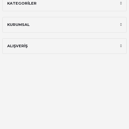
KATEGORİLER
İlk defa alışveriş yaptım ve gayet
memnun kaldım
Ali Bilge Ertan | 11/09/2025
KURUMSAL
Hızlı ve güvenilir.
Onur Kerem Öztürk | 28/07/2025
ALIŞVERİŞ
kargo hızlı
mehmet yıldız | 19/06/2025
seiko astron kordon 7x52
Kamil Uğur | 15/06/2025
Merhaba bu saatin kırmızi olani var
mı
Abdulhamit Kalaycı | 13/06/2025