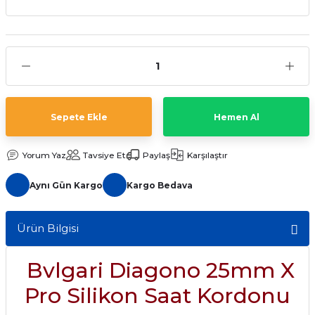
aat Pili
Sepete Ekle
Hemen Al
Yorum Yaz
Tavsiye Et
Paylaş
Karşılaştır
Aynı Gün Kargo
Kargo Bedava
Ürün Bilgisi
Bvlgari Diagono 25mm X
Pro Silikon Saat Kordonu