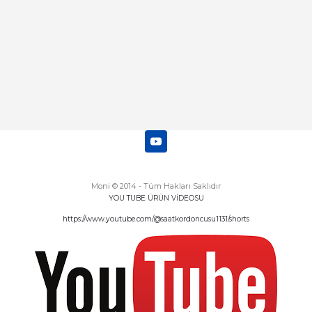
Deneyimini Paylaş
Diğer yorumları göster
Moni © 2014 - Tüm Hakları Saklıdır
YOU TUBE ÜRÜN VİDEOSU
https://www.youtube.com/@saatkordoncusu1131/shorts