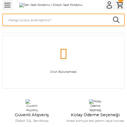
Geri Dön
Geri Dön
Geri Dön
Geri Dön
A & ELEKTİRİK
li ve Cihaz Pilleri
etleri
at Kordon Çeşitleri
AYDINLATMA & ELEKTRİK
 ELEKTRİK
İL ÇEŞİTLERİ
aat kordonları
AYDINLATMA
LERİ
İL ÇEŞİTLERİ
t Kordonları
BİLGİSAYAR
ESUARLARI
 PİL ÇEŞİTLERİ
aat Kordonu
OFİS MALZEMELERİ
Ürün Bulunamadı.
 Örme saat kordonu
leri
ordonu
i
i Saat Kordonları
Güvenli Alışveriş
Kolay Ödeme Seçeneği
eri
256bit SSL Sertifikası
Kredi kartıyla tek çekim veya havale