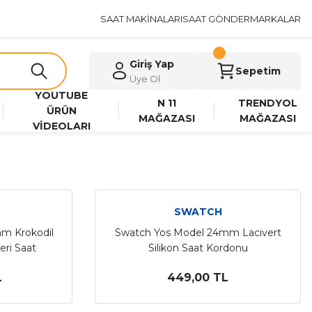
SAAT MAKİNALARI
SAAT GÖNDER
MARKALAR
Giriş Yap
Sepetim
Üye Ol
YOUTUBE
N 11
TRENDYOL
ÜRÜN
MAĞAZASI
MAĞAZASI
VİDEOLARI
SWATCH
m Krokodil
Swatch Yos Model 24mm Lacivert
eri Saat
Silikon Saat Kordonu
L
449,00 TL