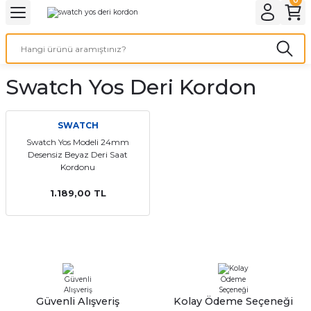
Geri Dön
Geri Dön
Geri Dön
Geri Dön
A & ELEKTİRİK
li ve Cihaz Pilleri
etleri
at Kordon Çeşitleri
AYDINLATMA & ELEKTRİK
Swatch Yos Deri Kordon
 ELEKTRİK
İL ÇEŞİTLERİ
aat kordonları
AYDINLATMA
LERİ
İL ÇEŞİTLERİ
t Kordonları
BİLGİSAYAR
SWATCH
Swatch Yos Modeli 24mm
Desensiz Beyaz Deri Saat
ESUARLARI
 PİL ÇEŞİTLERİ
aat Kordonu
OFİS MALZEMELERİ
Kordonu
 Örme saat kordonu
1.189,00 TL
leri
ordonu
i
i Saat Kordonları
eri
Güvenli Alışveriş
Kolay Ödeme Seçeneği