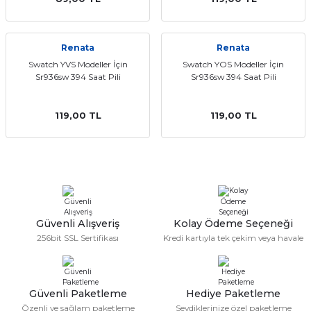
aat Pili
Renata
Renata
Swatch YVS Modeller İçin
Swatch YOS Modeller İçin
Sr936sw 394 Saat Pili
Sr936sw 394 Saat Pili
119,00 TL
119,00 TL
Güvenli Alışveriş
Kolay Ödeme Seçeneği
256bit SSL Sertifikası
Kredi kartıyla tek çekim veya havale
Güvenli Paketleme
Hediye Paketleme
Özenli ve sağlam paketleme
Sevdiklerinize özel paketleme