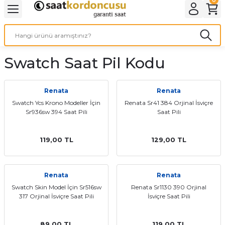
Geri Dön
Geri Dön
Geri Dön
Geri Dön
A & ELEKTİRİK
li ve Cihaz Pilleri
etleri
at Kordon Çeşitleri
AYDINLATMA & ELEKTRİK
Swatch Saat Pil Kodu
 ELEKTRİK
İL ÇEŞİTLERİ
aat kordonları
AYDINLATMA
LERİ
İL ÇEŞİTLERİ
t Kordonları
BİLGİSAYAR
Renata
Renata
Swatch Ycs Krono Modeller İçin
Renata Sr41 384 Orjinal İsviçre
Sr936sw 394 Saat Pili
Saat Pili
ESUARLARI
 PİL ÇEŞİTLERİ
aat Kordonu
OFİS MALZEMELERİ
 Örme saat kordonu
119,00 TL
129,00 TL
leri
ordonu
Renata
Renata
Swatch Skin Model İçin Sr516sw
Renata Sr1130 390 Orjinal
i
i Saat Kordonları
317 Orjinal İsviçre Saat Pili
İsviçre Saat Pili
eri
89,00 TL
119,00 TL