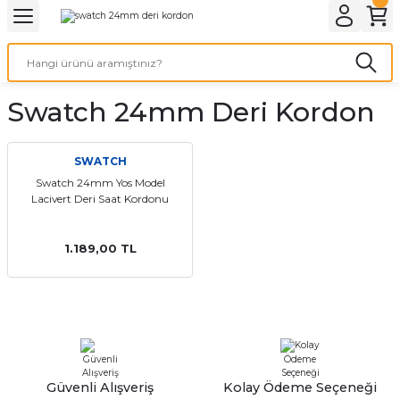
Geri Dön
Geri Dön
Geri Dön
Geri Dön
A & ELEKTİRİK
li ve Cihaz Pilleri
etleri
at Kordon Çeşitleri
AYDINLATMA & ELEKTRİK
Swatch 24mm Deri Kordon
 ELEKTRİK
İL ÇEŞİTLERİ
aat kordonları
AYDINLATMA
LERİ
İL ÇEŞİTLERİ
t Kordonları
BİLGİSAYAR
SWATCH
Swatch 24mm Yos Model
Lacivert Deri Saat Kordonu
ESUARLARI
 PİL ÇEŞİTLERİ
aat Kordonu
OFİS MALZEMELERİ
 Örme saat kordonu
1.189,00 TL
leri
ordonu
i
i Saat Kordonları
eri
Güvenli Alışveriş
Kolay Ödeme Seçeneği