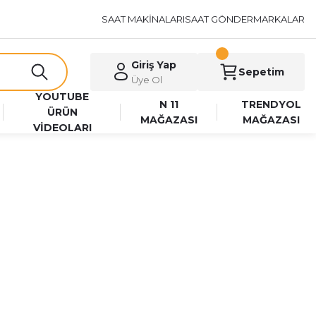
SAAT MAKİNALARI
SAAT GÖNDER
MARKALAR
Giriş Yap
Sepetim
Üye Ol
YOUTUBE
N 11
TRENDYOL
ÜRÜN
MAĞAZASI
MAĞAZASI
VİDEOLARI