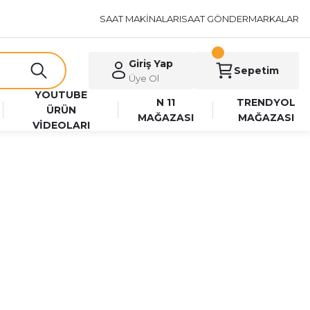
SAAT MAKİNALARI
SAAT GÖNDER
MARKALAR
Giriş Yap
Sepetim
Üye Ol
YOUTUBE
N 11
TRENDYOL
ÜRÜN
MAĞAZASI
MAĞAZASI
VİDEOLARI