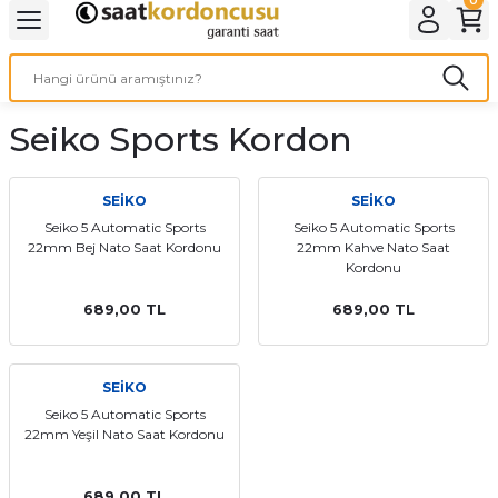
Geri Dön
Geri Dön
Geri Dön
Geri Dön
A & ELEKTİRİK
li ve Cihaz Pilleri
etleri
at Kordon Çeşitleri
AYDINLATMA & ELEKTRİK
Seiko Sports Kordon
 ELEKTRİK
İL ÇEŞİTLERİ
aat kordonları
AYDINLATMA
LERİ
İL ÇEŞİTLERİ
t Kordonları
BİLGİSAYAR
SEİKO
SEİKO
Seiko 5 Automatic Sports
Seiko 5 Automatic Sports
22mm Bej Nato Saat Kordonu
22mm Kahve Nato Saat
ESUARLARI
 PİL ÇEŞİTLERİ
aat Kordonu
OFİS MALZEMELERİ
Kordonu
 Örme saat kordonu
689,00 TL
689,00 TL
leri
ordonu
SEİKO
Seiko 5 Automatic Sports
i
i Saat Kordonları
22mm Yeşil Nato Saat Kordonu
eri
689,00 TL