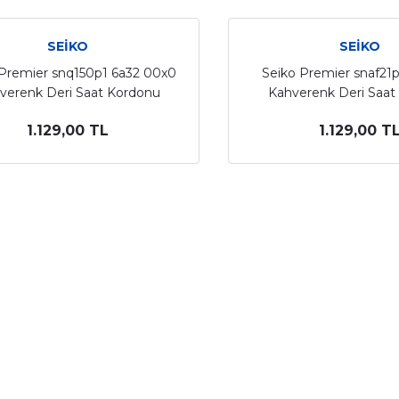
SEİKO
SEİKO
 Premier snq150p1 6a32 00x0
Seiko Premier snaf21
verenk Deri Saat Kordonu
Kahverenk Deri Saat
1.129,00 TL
1.129,00 T