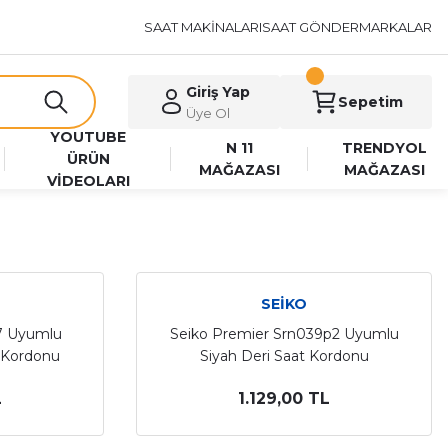
SAAT MAKİNALARI
SAAT GÖNDER
MARKALAR
Giriş Yap
Sepetim
Üye Ol
YOUTUBE
N 11
TRENDYOL
ÜRÜN
MAĞAZASI
MAĞAZASI
VİDEOLARI
SEİKO
7 Uyumlu
Seiko Premier Srn039p2 Uyumlu
 Kordonu
Siyah Deri Saat Kordonu
L
1.129,00 TL