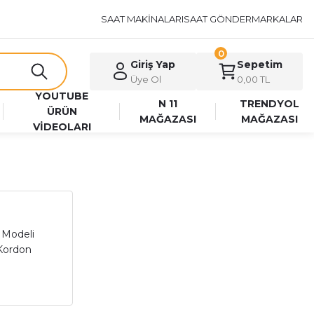
SAAT MAKİNALARI
SAAT GÖNDER
MARKALAR
0
Giriş Yap
Sepetim
Üye Ol
0,00 TL
YOUTUBE
N 11
TRENDYOL
ÜRÜN
MAĞAZASI
MAĞAZASI
VİDEOLARI
 Modeli
 Kordon