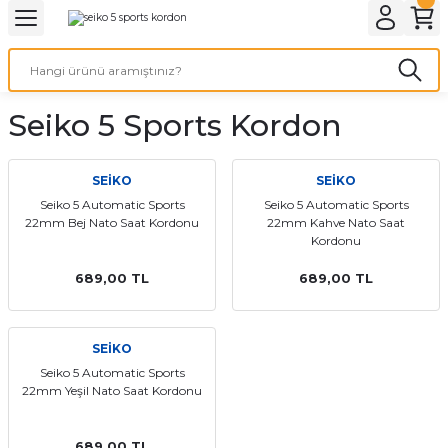
Geri Dön
Geri Dön
Geri Dön
Geri Dön
A & ELEKTİRİK
li ve Cihaz Pilleri
etleri
at Kordon Çeşitleri
AYDINLATMA & ELEKTRİK
Seiko 5 Sports Kordon
 ELEKTRİK
İL ÇEŞİTLERİ
aat kordonları
AYDINLATMA
LERİ
İL ÇEŞİTLERİ
t Kordonları
BİLGİSAYAR
SEİKO
SEİKO
Seiko 5 Automatic Sports
Seiko 5 Automatic Sports
22mm Bej Nato Saat Kordonu
22mm Kahve Nato Saat
ESUARLARI
 PİL ÇEŞİTLERİ
aat Kordonu
OFİS MALZEMELERİ
Kordonu
 Örme saat kordonu
689,00 TL
689,00 TL
leri
ordonu
SEİKO
Seiko 5 Automatic Sports
i
i Saat Kordonları
22mm Yeşil Nato Saat Kordonu
eri
689,00 TL