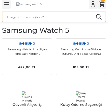
Geri Dön
Geri Dön
Geri Dön
Geri Dön
A & ELEKTİRİK
li ve Cihaz Pilleri
etleri
at Kordon Çeşitleri
AYDINLATMA & ELEKTRİK
Samsung Watch 5
 ELEKTRİK
İL ÇEŞİTLERİ
aat kordonları
AYDINLATMA
LERİ
İL ÇEŞİTLERİ
t Kordonları
BİLGİSAYAR
SAMSUNG
SAMSUNG
Samsung Watch Ultra Siyah
Samsung Watch 4 ve 5 Model
Renk Saat Kordonu
Turuncu Akıllı Saat Kordonu
ESUARLARI
 PİL ÇEŞİTLERİ
aat Kordonu
OFİS MALZEMELERİ
 Örme saat kordonu
422,00 TL
189,00 TL
leri
ordonu
i
i Saat Kordonları
eri
Güvenli Alışveriş
Kolay Ödeme Seçeneği