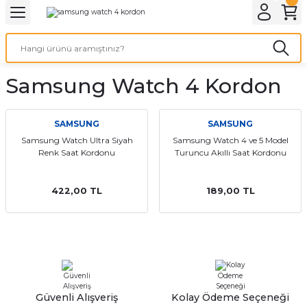
Geri Dön
Geri Dön
Geri Dön
Geri Dön
A & ELEKTİRİK
li ve Cihaz Pilleri
etleri
at Kordon Çeşitleri
AYDINLATMA & ELEKTRİK
Samsung Watch 4 Kordon
 ELEKTRİK
İL ÇEŞİTLERİ
aat kordonları
AYDINLATMA
LERİ
İL ÇEŞİTLERİ
t Kordonları
BİLGİSAYAR
SAMSUNG
SAMSUNG
Samsung Watch Ultra Siyah
Samsung Watch 4 ve 5 Model
Renk Saat Kordonu
Turuncu Akıllı Saat Kordonu
ESUARLARI
 PİL ÇEŞİTLERİ
aat Kordonu
OFİS MALZEMELERİ
 Örme saat kordonu
422,00 TL
189,00 TL
leri
ordonu
i
i Saat Kordonları
eri
Güvenli Alışveriş
Kolay Ödeme Seçeneği