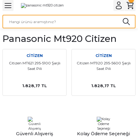
Geri Dön
Geri Dön
Geri Dön
Geri Dön
A & ELEKTİRİK
li ve Cihaz Pilleri
etleri
at Kordon Çeşitleri
AYDINLATMA & ELEKTRİK
Panasonic Mt920 Citizen
 ELEKTRİK
İL ÇEŞİTLERİ
aat kordonları
AYDINLATMA
LERİ
İL ÇEŞİTLERİ
t Kordonları
BİLGİSAYAR
CİTİZEN
CİTİZEN
Citizen MT621 295-5100 Şarjlı
Citizen MT920 295-5600 Şarjlı
Saat Pili
Saat Pili
ESUARLARI
 PİL ÇEŞİTLERİ
aat Kordonu
OFİS MALZEMELERİ
 Örme saat kordonu
1.828,17 TL
1.828,17 TL
leri
ordonu
i
i Saat Kordonları
eri
Güvenli Alışveriş
Kolay Ödeme Seçeneği