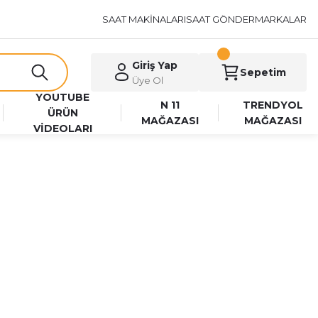
SAAT MAKİNALARI
SAAT GÖNDER
MARKALAR
Giriş Yap
Sepetim
Üye Ol
YOUTUBE
N 11
TRENDYOL
ÜRÜN
MAĞAZASI
MAĞAZASI
VİDEOLARI