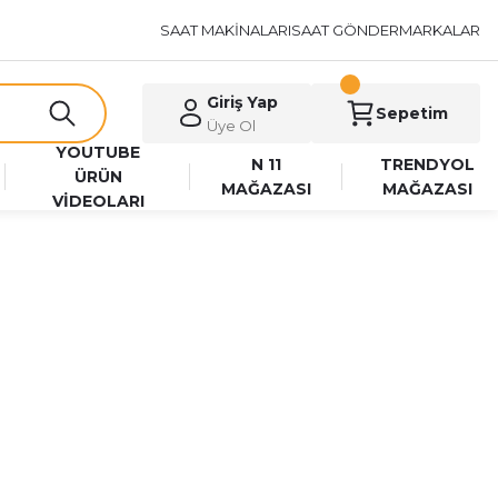
SAAT MAKİNALARI
SAAT GÖNDER
MARKALAR
Giriş Yap
Sepetim
Üye Ol
YOUTUBE
N 11
TRENDYOL
ÜRÜN
MAĞAZASI
MAĞAZASI
VİDEOLARI