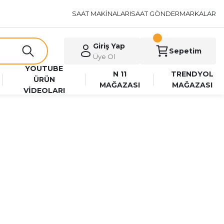
SAAT MAKİNALARI
SAAT GÖNDER
MARKALAR
Giriş Yap
Sepetim
Üye Ol
YOUTUBE
N 11
TRENDYOL
ÜRÜN
MAĞAZASI
MAĞAZASI
VİDEOLARI