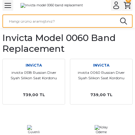
Geri Dön
Geri Dön
Geri Dön
Geri Dön
A & ELEKTİRİK
li ve Cihaz Pilleri
etleri
at Kordon Çeşitleri
AYDINLATMA & ELEKTRİK
Invicta Model 0060 Band
 ELEKTRİK
İL ÇEŞİTLERİ
aat kordonları
AYDINLATMA
Replacement
LERİ
İL ÇEŞİTLERİ
t Kordonları
BİLGİSAYAR
INViCTA
INViCTA
ESUARLARI
 PİL ÇEŞİTLERİ
aat Kordonu
OFİS MALZEMELERİ
invicta 0518 Russian Diver
invicta 0060 Russian Diver
Siyah Silikon Saat Kordonu
Siyah Silikon Saat Kordonu
 Örme saat kordonu
739,00 TL
739,00 TL
leri
ordonu
i
i Saat Kordonları
eri