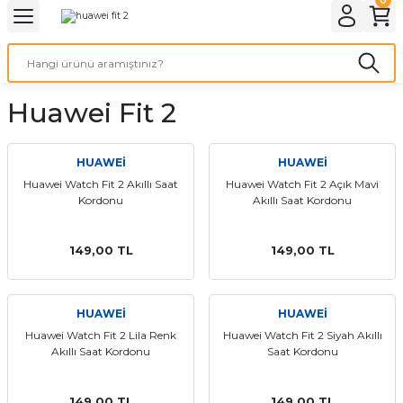
Geri Dön
Geri Dön
Geri Dön
Geri Dön
A & ELEKTİRİK
li ve Cihaz Pilleri
etleri
at Kordon Çeşitleri
AYDINLATMA & ELEKTRİK
Huawei Fit 2
 ELEKTRİK
İL ÇEŞİTLERİ
aat kordonları
AYDINLATMA
LERİ
İL ÇEŞİTLERİ
t Kordonları
BİLGİSAYAR
HUAWEİ
HUAWEİ
Huawei Watch Fit 2 Akıllı Saat
Huawei Watch Fit 2 Açık Mavi
Kordonu
Akıllı Saat Kordonu
ESUARLARI
 PİL ÇEŞİTLERİ
aat Kordonu
OFİS MALZEMELERİ
 Örme saat kordonu
149,00 TL
149,00 TL
leri
ordonu
HUAWEİ
HUAWEİ
Huawei Watch Fit 2 Lila Renk
Huawei Watch Fit 2 Siyah Akıllı
i
i Saat Kordonları
Akıllı Saat Kordonu
Saat Kordonu
eri
149,00 TL
149,00 TL