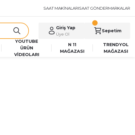
SAAT MAKİNALARI
SAAT GÖNDER
MARKALAR
Giriş Yap
Sepetim
Üye Ol
YOUTUBE
N 11
TRENDYOL
ÜRÜN
MAĞAZASI
MAĞAZASI
VİDEOLARI