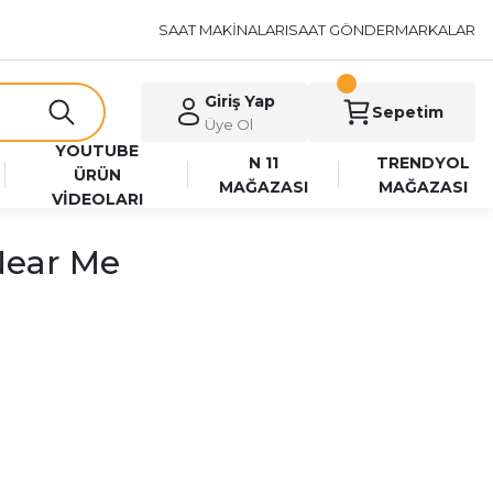
SAAT MAKİNALARI
SAAT GÖNDER
MARKALAR
Giriş Yap
Sepetim
Üye Ol
YOUTUBE
N 11
TRENDYOL
ÜRÜN
MAĞAZASI
MAĞAZASI
VİDEOLARI
Near Me