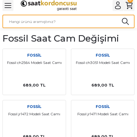
Geri Dön
Geri Dön
Geri Dön
Geri Dön
A & ELEKTİRİK
li ve Cihaz Pilleri
etleri
at Kordon Çeşitleri
AYDINLATMA & ELEKTRİK
Fossil Saat Cam Değişimi
 ELEKTRİK
İL ÇEŞİTLERİ
aat kordonları
AYDINLATMA
LERİ
İL ÇEŞİTLERİ
t Kordonları
BİLGİSAYAR
FOSSİL
FOSSİL
Fossil ch2564 Modeli Saat Camı
Fossil ch3051 Modeli Saat Camı
ESUARLARI
 PİL ÇEŞİTLERİ
aat Kordonu
OFİS MALZEMELERİ
 Örme saat kordonu
689,00 TL
689,00 TL
leri
ordonu
FOSSİL
FOSSİL
Fossil jr1472 Modeli Saat Camı
Fossil jr1471 Modeli Saat Camı
i
i Saat Kordonları
eri
689,00 TL
689,00 TL